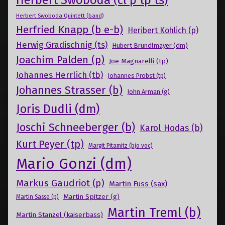
Herbert Swoboda (cl p tp ts)
Herbert Swoboda Quintett (band)
Herfried Knapp (b e-b)
Heribert Kohlich (p)
Herwig Gradischnig (ts)
Hubert Bründlmayer (dm)
Joachim Palden (p)
Joe Magnarelli (tp)
Johannes Herrlich (tb)
Johannes Probst (tp)
Johannes Strasser (b)
John Arman (g)
Joris Dudli (dm)
Joschi Schneeberger (b)
Karol Hodas (b)
Kurt Peyer (tp)
Margit Pitamitz (bjo voc)
Mario Gonzi (dm)
Markus Gaudriot (p)
Martin Fuss (sax)
Martin Spitzer (g)
Martin Sasse (p)
Martin Treml (b)
Martin Stanzel (kaiserbass)