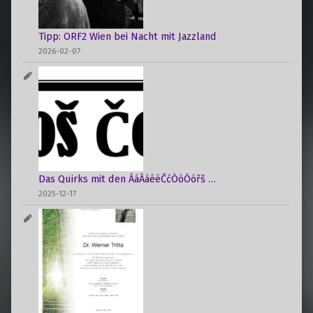
i
o
Tipp: ORF2 Wien bei Nacht mit Jazzland
n
2026-02-07
Das Quirks mit den ÁáÀàéèČćÒòÓóřš …
2025-12-17