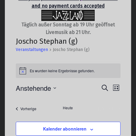
and no payment cards accepted
Täglich außer Sonntag ab 19 Uhr geöffnet
Livemusik ab 21 Uhr.
Joscho Stephan (g)
Veranstaltungen
Joscho Stephan (g)
Veranstaltungen
Es wurden keine Ergebnisse gefunden.
Hinweis
V
Anstehende
V
Suche
Liste
e
e
Datum
r
r
wählen.
Heute
Nächste
Veranstaltungen
Vorherige
a
a
Veranstaltun
n
n
s
s
Kalender abonnieren
t