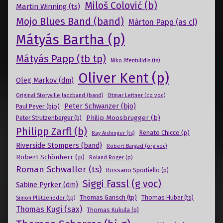
Miloš Colović (b)
Martin Winning (ts)
Mojo Blues Band (band)
Màrton Papp (as cl)
Mátyás Bartha (p)
Mátyás Papp (tb tp)
Niko Afentulidis (ts)
Oliver Kent (p)
Oleg Markov (dm)
Otmar Leitner (co voc)
Original Storyville Jazzband (band)
Peter Schwanzer (bjo)
Paul Peyer (bjo)
Philip Moosbrugger (b)
Peter Strutzenberger (b)
Philipp Zarfl (b)
Renato Chicco (p)
Ray Aichinger (ts)
Riverside Stompers (band)
Robert Bargad (org voc)
Robert Schönherr (p)
Roland Roger (p)
Roman Schwaller (ts)
Rossano Sportiello (p)
Siggi Fassl (g voc)
Sabine Pyrker (dm)
Thomas Gansch (tp)
Simon Plötzeneder (tp)
Thomas Huber (ts)
Thomas Kugi (sax)
Thomas Kukula (p)