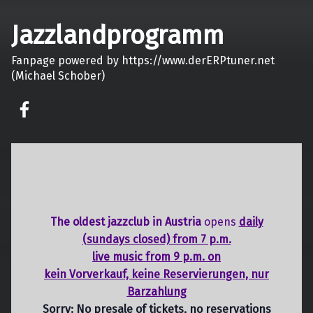
Jazzlandprogramm
Fanpage powered by https://www.derERPtuner.net
(Michael Schober)
on faceook
The oldest jazzclub in Austria
opens
daily
(sundays closed) from 7 p.m.
live music from 9 p.m. on
kein Vorverkauf, keine Reservierungen, nur
Barzahlung
Sorry: No presale of tickets,
no reservations