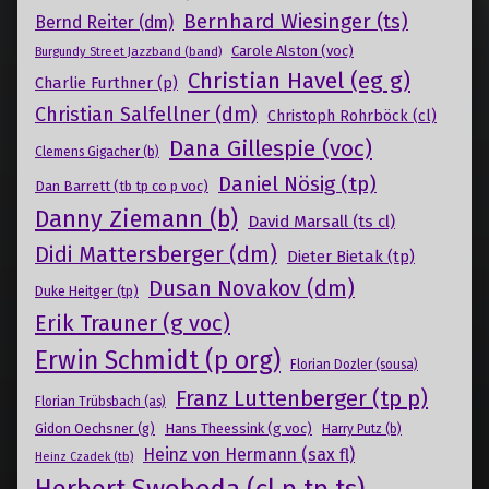
Bernhard Wiesinger (ts)
Bernd Reiter (dm)
Carole Alston (voc)
Burgundy Street Jazzband (band)
Christian Havel (eg g)
Charlie Furthner (p)
Christian Salfellner (dm)
Christoph Rohrböck (cl)
Dana Gillespie (voc)
Clemens Gigacher (b)
Daniel Nösig (tp)
Dan Barrett (tb tp co p voc)
Danny Ziemann (b)
David Marsall (ts cl)
Didi Mattersberger (dm)
Dieter Bietak (tp)
Dusan Novakov (dm)
Duke Heitger (tp)
Erik Trauner (g voc)
Erwin Schmidt (p org)
Florian Dozler (sousa)
Franz Luttenberger (tp p)
Florian Trübsbach (as)
Gidon Oechsner (g)
Hans Theessink (g voc)
Harry Putz (b)
Heinz von Hermann (sax fl)
Heinz Czadek (tb)