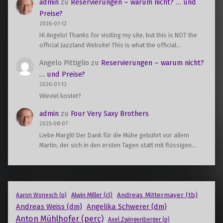
admin
zu
Reservierungen – warum nicht? … und
Preise?
2026-01-12
Hi Angelo! Thanks for visiting my site, but this is NOT the
official Jazzland Website! This is what the official…
Angelo Pittiglio
zu
Reservierungen – warum nicht?
… und Preise?
2026-01-12
Wieviel kostet?
admin
zu
Four Very Saxy Brothers
2025-08-07
Liebe Margit! Der Dank für die Mühe gebührt vor allem
Martin, der sich in den ersten Tagen statt mit flüssigen…
Andreas Mittermayer (tb)
Alwin Miller (cl)
Aaron Wonesch (p)
Andreas Weiss (dm)
Angelika Schwerer (dm)
Anton Mühlhofer (perc)
Axel Zwingenberger (p)