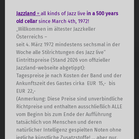
t
a
a
l
Jazzland
=
all kinds of Jazz live
in a 500 years
l
t
old cellar
since March 4th, 1972!
t
u
„Willkommen im ältester Jazzkeller
u
n
Österreichs –
n
g
seit 4. März 1972 mindestens sechsmal in der
g
A
Woche alle Stilrichtungen des Jazz live“
e
n
Eintrittspreise (Stand 2026 von offizieller
s
n
Jazzland-webseite abgetippt):
i
S
Tagespreise je nach Kosten der Band und der
c
u
Ankunftszeit des Gastes cirka EUR 15,- bis
h
EUR 22,-
c
t
(Anmerkung: Diese Preise sind unverbindliche
h
e
Richtpreise und enthalten ausschließlich ALLE
e
n
vom Beginn bis zum Ende der Aufführung
u
-
tatsächlich von Menschen und deren
n
N
natürlicher Intelligenz gespielten Noten ohne
d
a
jegliche künstliche Zusatzstoffe! … aber nur,