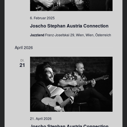
t
u
u
n
n
g
6. Februar 2025
g
A
Joscho Stephan Austria Connection
e
n
Jazzland
Franz-Josefskai 29, Wien, Wien, Österreich
s
n
i
S
April 2026
c
u
h
DI.
c
21
t
h
e
e
n
u
-
n
N
d
a
A
v
n
i
21. April 2026
s
g
Joscho Stephan Austria Connection