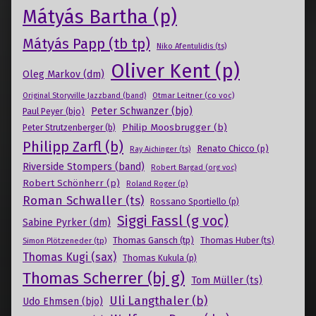
Mátyás Bartha (p)
Mátyás Papp (tb tp)
Niko Afentulidis (ts)
Oliver Kent (p)
Oleg Markov (dm)
Otmar Leitner (co voc)
Original Storyville Jazzband (band)
Peter Schwanzer (bjo)
Paul Peyer (bjo)
Philip Moosbrugger (b)
Peter Strutzenberger (b)
Philipp Zarfl (b)
Renato Chicco (p)
Ray Aichinger (ts)
Riverside Stompers (band)
Robert Bargad (org voc)
Robert Schönherr (p)
Roland Roger (p)
Roman Schwaller (ts)
Rossano Sportiello (p)
Siggi Fassl (g voc)
Sabine Pyrker (dm)
Thomas Gansch (tp)
Simon Plötzeneder (tp)
Thomas Huber (ts)
Thomas Kugi (sax)
Thomas Kukula (p)
Thomas Scherrer (bj g)
Tom Müller (ts)
Uli Langthaler (b)
Udo Ehmsen (bjo)