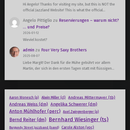
Hi Angelo! Thanks for visiting my site, but this is NOT the
official Jazzland Website! This is what the official…
Angelo Pittiglio
zu
Reservierungen – warum nicht?
… und Preise?
2026-01-12
Wieviel kostet?
admin
zu
Four Very Saxy Brothers
2025-08-07
Liebe Margit! Der Dank für die Mühe gebührt vor allem
Martin, der sich in den ersten Tagen statt mit flüssigen…
Andreas Mittermayer (tb)
Alwin Miller (cl)
Aaron Wonesch (p)
Andreas Weiss (dm)
Angelika Schwerer (dm)
Anton Mühlhofer (perc)
Axel Zwingenberger (p)
Bernhard Wiesinger (ts)
Bernd Reiter (dm)
Carole Alston (voc)
Burgundy Street Jazzband (band)