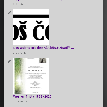
2026-02-07
Das Quirks mit den ÁáÀàéèČćÒòÓóřš …
2025-12-17
Werner Tritta 1938 -2025
2025-05-18