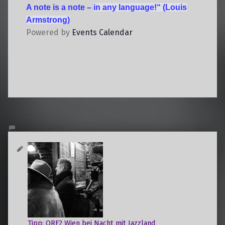
A note is a note –
in any language!“
(Louis
Armstrong)
Powered by
Events Calendar
Tipp: ORF2 Wien bei Nacht mit Jazzland