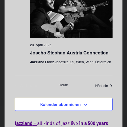
n
23. April 2026
Joscho Stephan Austria Connection
Jazzland
Franz-Josefskai 29, Wien, Wien, Österreich
Vorherige
Heute
Veranstaltu
Nächste
Veranstaltungen
Kalender abonnieren
Jazzland
=
all kinds of Jazz live
in a 500 years