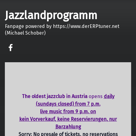
Jazzlandprogramm
Fanpage powered by https://www.derERPtuner.net
(Michael Schober)
on faceook
The oldest jazzclub in Austria
opens
daily
(sundays closed) from 7 p.m.
live music from 9 p.m. on
kein Vorverkauf, keine Reservierungen, nur
Barzahlung
Sorry: No presale of tickets,
no reservations