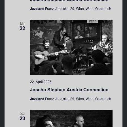
i
a
Jazzland
Franz-Josefskai 29, Wien, Wien, Österreich
t
c
i
h
MI.
o
22
t
n
e
n
,
N
a
v
i
22. April 2026
g
Joscho Stephan Austria Connection
a
Jazzland
Franz-Josefskai 29, Wien, Wien, Österreich
t
i
DO.
23
o