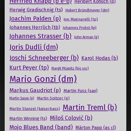
Herfried Knapp (b e-b)
Heribert Kohlich (p)
Herwig Gradischnig (ts)
Hubert Bründlmayer (dm)
Joachim Palden (p)
Joe Magnarelli (tp)
Johannes Herrlich (tb)
Johannes Probst (tp)
Johannes Strasser (b)
John Arman (g)
Joris Dudli (dm)
Joschi Schneeberger (b)
Karol Hodas (b)
Kurt Peyer (tp)
Margit Pitamitz (bjo voc)
Mario Gonzi (dm)
Markus Gaudriot (p)
Martin Fuss (sax)
Martin Spitzer (g)
Martin Sasse (p)
Martin Treml (b)
Martin Stanzel (kaiserbass)
Miloš Colović (b)
Martin Winning (ts)
Mojo Blues Band (band)
Màrton Papp (as cl)