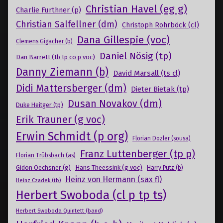
Christian Havel (eg g)
Charlie Furthner (p)
Christian Salfellner (dm)
Christoph Rohrböck (cl)
Dana Gillespie (voc)
Clemens Gigacher (b)
Daniel Nösig (tp)
Dan Barrett (tb tp co p voc)
Danny Ziemann (b)
David Marsall (ts cl)
Didi Mattersberger (dm)
Dieter Bietak (tp)
Dusan Novakov (dm)
Duke Heitger (tp)
Erik Trauner (g voc)
Erwin Schmidt (p org)
Florian Dozler (sousa)
Franz Luttenberger (tp p)
Florian Trübsbach (as)
Gidon Oechsner (g)
Hans Theessink (g voc)
Harry Putz (b)
Heinz von Hermann (sax fl)
Heinz Czadek (tb)
Herbert Swoboda (cl p tp ts)
Herbert Swoboda Quintett (band)