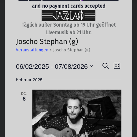
and no payment cards accepted
Täglich außer Sonntag ab 19 Uhr geöffnet
Livemusik ab 21 Uhr.
Joscho Stephan (g)
Veranstaltungen
Joscho Stephan (g)
Veranstaltungen
V
06/02/2025
 - 
07/08/2026
V
Suche
Liste
e
e
Datum
Februar 2025
r
r
wählen.
a
a
DO.
n
n
6
s
s
t
t
a
a
l
l
t