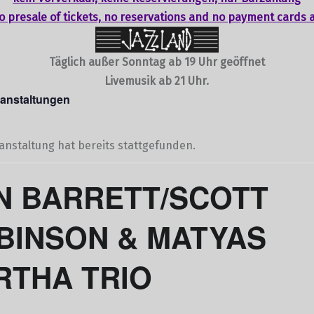
o presale of tickets,
no reservations
and no payment cards 
Täglich außer Sonntag ab 19 Uhr geöffnet
Livemusik ab 21 Uhr.
ranstaltungen
anstaltung hat bereits stattgefunden.
N BARRETT/SCOTT
BINSON & MATYAS
RTHA TRIO