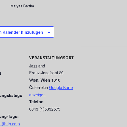
Matyas Bartha
 Kalender hinzufügen
VERANSTALTUNGSORT
Jazzland
Franz-Josefskai 29
3
Wien
,
Wien
1010
Österreich
Google Karte
anzeigen
tungskatego
Telefon
0043 (1)5332575
tung-Tags:
 (tb tp co p