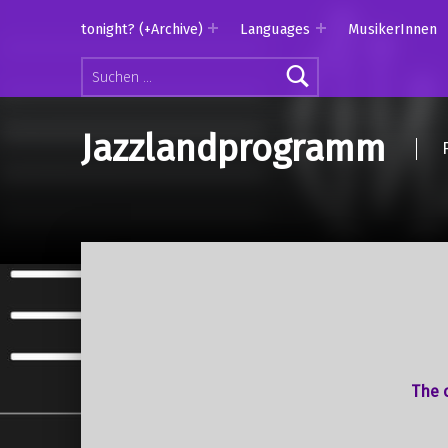
tonight? (+Archive)
Languages
MusikerInnen
Suchen nach:
Jazzlandprogramm
The o