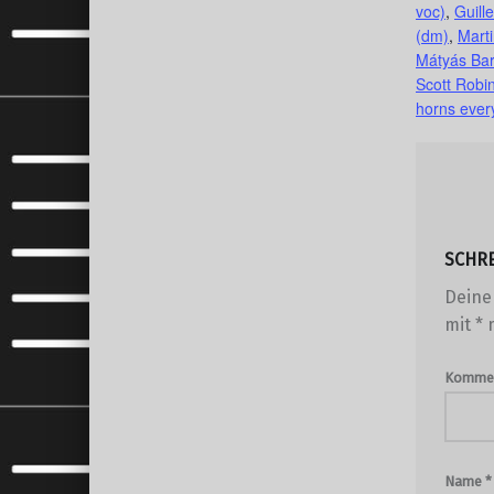
voc)
,
Guill
(dm)
,
Marti
Mátyás Bar
Scott Robi
horns ever
SCHR
Deine 
mit
*
m
Komme
Name
*