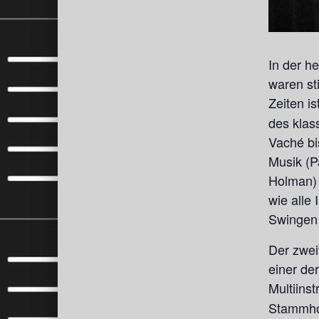
In der h
waren st
Zeiten is
des klas
Vaché bi
Musik (P
Holman) 
wie alle
Swingen b
Der zwei
einer de
Multiins
Stammhor