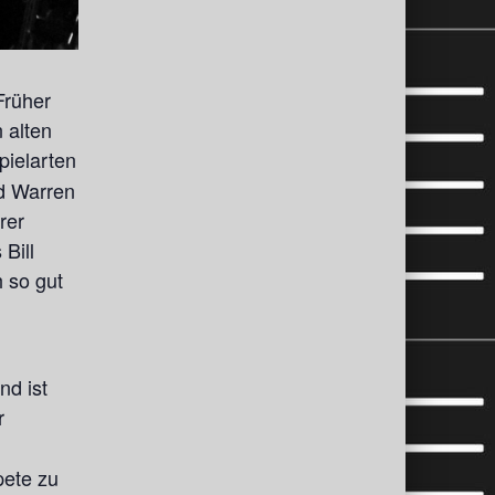
Früher
 alten
Spielarten
d Warren
rer
Bill
h so gut
m
nd ist
r
pete zu