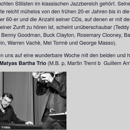
chten Stilisten im klassischen Jazzbereich gehört. Sein
te reicht mühelos von den frühen 20-er Jahren bis in di
er 60-er und die Anzahl seiner CDs, auf denen er mit d
einer Zunft zu hören ist, scheint unüberschaubar (Teddy
, Benny Goodman, Buck Clayton, Rosemary Clooney, Ba
in, Warren Vachè, Mel Tormè und George Masso).
en uns auf eine wunderbare Woche mit den beiden und h
(M.B. p, Martin Treml b Guillem A
Matyas Bartha Trio