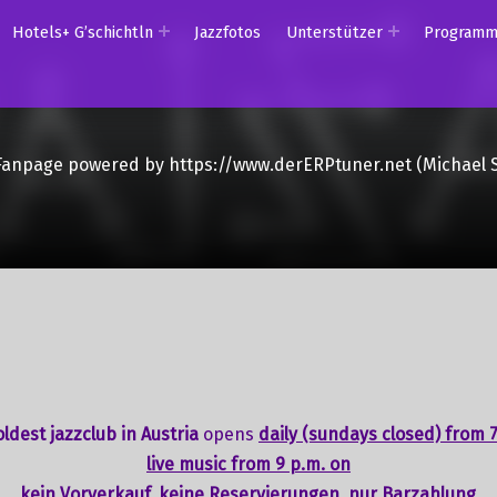
Hotels+ G’schichtln
Jazzfotos
Unterstützer
Program
Fanpage powered by https://www.derERPtuner.net (Michael 
ldest jazzclub in Austria
opens
daily (sundays closed) from 7
live music from 9 p.m. on
kein Vorverkauf, keine Reservierungen, nur Barzahlung