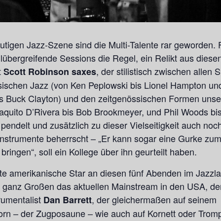
eutigen Jazz-Szene sind die Multi-Talente rar geworden. 
ilübergreifende Sessions die Regel, ein Relikt aus diesen
t
, der stilistisch zwischen allen 
Scott Robinson saxes
sischen Jazz (von Ken Peplowski bis Lionel Hampton un
s Buck Clayton) und den zeitgenössischen Formen unse
aquito D’Rivera bis Bob Brookmeyer, und Phil Woods bis 
pendelt und zusätzlich zu dieser Vielseitigkeit auch noc
 Instrumente beherrscht – „Er kann sogar eine Gurke zu
ringen“, soll ein Kollege über ihn geurteilt haben.
te amerikanische Star an diesen fünf Abenden im Jazzla
r ganz Großen das aktuellen Mainstream in den USA, de
trumentalist
, der gleichermaßen auf seinem
Dan Barrett
n – der Zugposaune – wie auch auf Kornett oder Trom