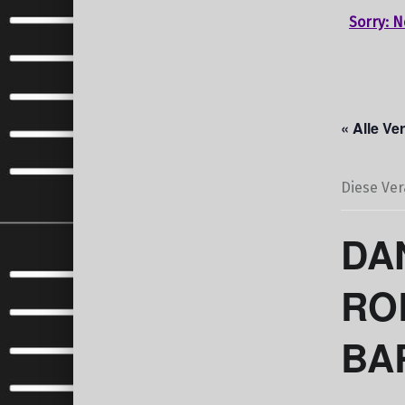
Sorry: N
« Alle Ve
Diese Ver
DA
RO
BA