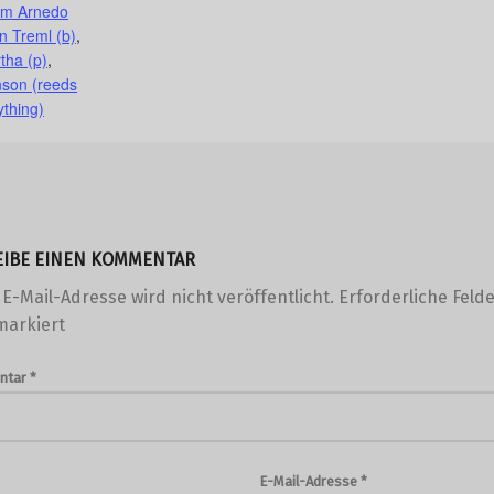
em Arnedo
n Treml (b)
,
tha (p)
,
nson (reeds
ything)
EIBE EINEN KOMMENTAR
E-Mail-Adresse wird nicht veröffentlicht.
Erforderliche Felde
arkiert
ntar
*
E-Mail-Adresse
*