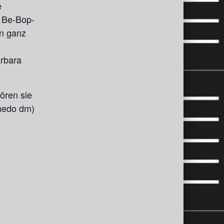
e
e Be-Bop-
en ganz
rbara
ören sie
rnedo dm)