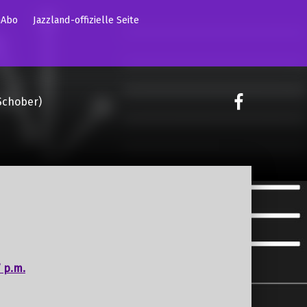
mAbo
Jazzland-offizielle Seite
on faceoo
Schober)
 p.m.