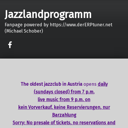
Jazzlandprogramm
Fanpage powered by https://www.derERPtuner.net
(Michael Schober)
on faceook
The oldest jazzclub in Austria
opens
daily
(sundays closed) from 7 p.m.
live music from 9 p.m. on
kein Vorverkauf, keine Reservierungen, nur
Barzahlung
Sorry: No presale of tickets,
no reservations
and