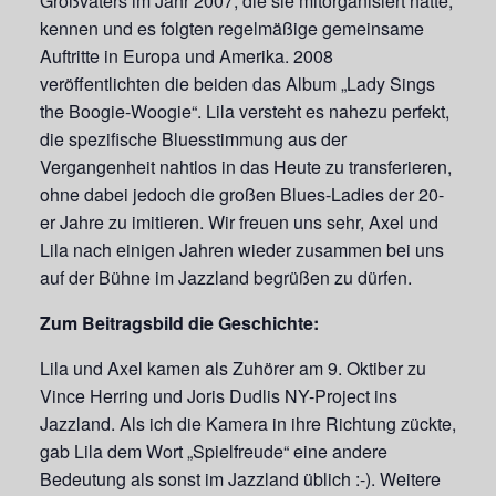
Großvaters im Jahr 2007, die sie mitorganisiert hatte,
kennen und es folgten regelmäßige gemeinsame
Auftritte in Europa und Amerika. 2008
veröffentlichten die beiden das Album „Lady Sings
the Boogie-Woogie“. Lila versteht es nahezu perfekt,
die spezifische Bluesstimmung aus der
Vergangenheit nahtlos in das Heute zu transferieren,
ohne dabei jedoch die großen Blues-Ladies der 20-
er Jahre zu imitieren. Wir freuen uns sehr, Axel und
Lila nach einigen Jahren wieder zusammen bei uns
auf der Bühne im Jazzland begrüßen zu dürfen.
Zum Beitragsbild die Geschichte:
Lila und Axel kamen als Zuhörer am 9. Oktiber zu
Vince Herring und Joris Dudlis NY-Project ins
Jazzland. Als ich die Kamera in ihre Richtung zückte,
gab Lila dem Wort „Spielfreude“ eine andere
Bedeutung als sonst im Jazzland üblich :-). Weitere