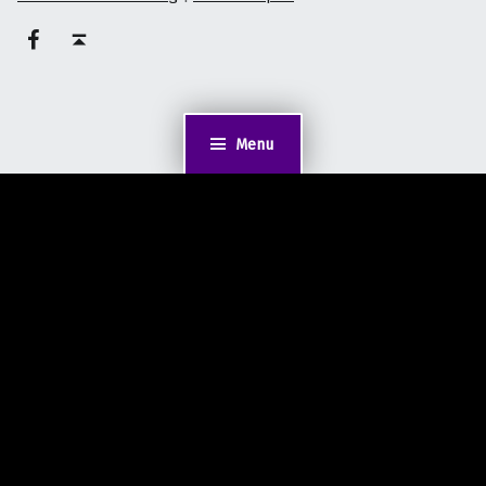
on faceook
Back to top ↑
Menu