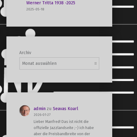
Werner Tritta 1938 -2025
2025-05-18
Archiv
admin
zu
Seavas Koarl
2026-01-27
Lieber Manfred! Das ist nicht die
offizielle Jazzlandseite ;-) ich habe
aber die Preisbandbreite von der