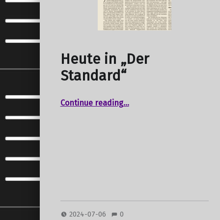
Heute in „Der
Standard“
“Heute in „Der Standard“”
Continue reading
…
2024-07-06
0