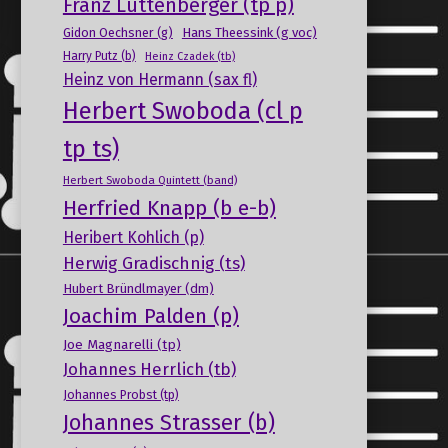
Franz Luttenberger (tp p)
Gidon Oechsner (g)
Hans Theessink (g voc)
Harry Putz (b)
Heinz Czadek (tb)
Heinz von Hermann (sax fl)
Herbert Swoboda (cl p
tp ts)
Herbert Swoboda Quintett (band)
Herfried Knapp (b e-b)
Heribert Kohlich (p)
Herwig Gradischnig (ts)
Hubert Bründlmayer (dm)
Joachim Palden (p)
Joe Magnarelli (tp)
Johannes Herrlich (tb)
Johannes Probst (tp)
Johannes Strasser (b)