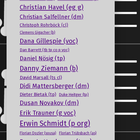
Christian Havel (eg g)
Christian Salfellner (dm)
Christoph Rohrböck (cl)
Clemens Gigacher (b)
Dana Gillespie (voc)
Dan Barrett (tb tp co p voc)
Daniel Nösig (tp)
Danny Ziemann (b)
David Marsall (ts cl)
Didi Mattersberger (dm)
Dieter Bietak (tp)
Duke Heitger (tp)
Dusan Novakov (dm)
Erik Trauner (g voc)
Erwin Schmidt (p org)
Florian Dozler (sousa)
Florian Trübsbach (as)