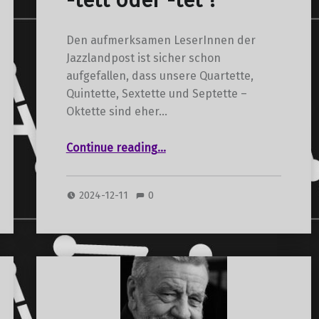
-tett oder -tet ?
Den aufmerksamen LeserInnen der
Jazzlandpost ist sicher schon
aufgefallen, dass unsere Quartette,
Quintette, Sextette und Septette –
Oktette sind eher…
“-tett oder -tet ?”
Continue reading
…
2024-12-11
0