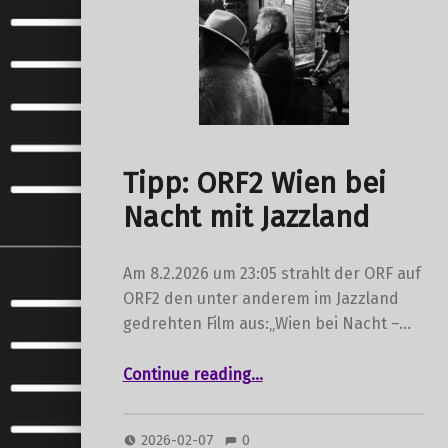
Tipp: ORF2 Wien bei
Nacht mit Jazzland
Am 8.2.2026 um 23:05 strahlt der ORF auf
ORF2 den unter anderem im Jazzland
gedrehten Film aus:„Wien bei Nacht –…
“Tipp: ORF2 Wien bei Nacht mit Jazzland”
Continue reading
…
2026-02-07
0