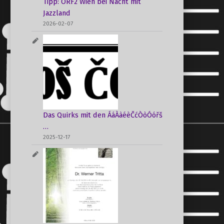
Tipp: ORF2 Wien bei Nacht mit
Jazzland
2026-02-07
Das Quirks mit den ÁáÀàéèČćÒòÓóřš
…
2025-12-17