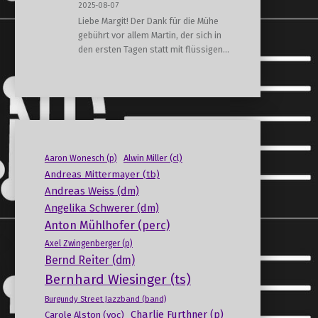
2025-08-07
Liebe Margit! Der Dank für die Mühe
gebührt vor allem Martin, der sich in
den ersten Tagen statt mit flüssigen…
Alwin Miller (cl)
Aaron Wonesch (p)
Andreas Mittermayer (tb)
Andreas Weiss (dm)
Angelika Schwerer (dm)
Anton Mühlhofer (perc)
Axel Zwingenberger (p)
Bernd Reiter (dm)
Bernhard Wiesinger (ts)
Burgundy Street Jazzband (band)
Charlie Furthner (p)
Carole Alston (voc)