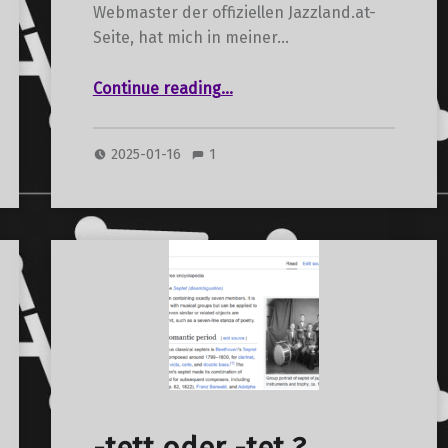
Webmaster der offiziellen Jazzland.at-
Seite, hat mich in meiner…
“Eddie „Lockjaw“ Davis – Land of Dreams + Personal Memories”
Continue reading
…
2025-01-16
1