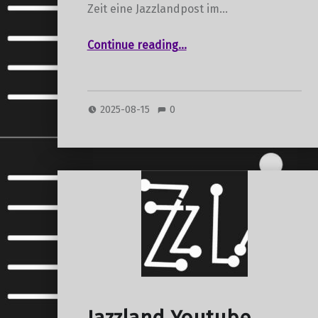
Zeit eine Jazzlandpost im…
“Wasserrohrbruch am 14.7.2025 verlängerte die Sommerpause”
Continue reading
…
2025-08-15
0