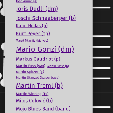
John Arman (g)
Joris Dudli (dm)
Joschi Schneeberger (b)
Karol Hodas (b)
Kurt Peyer (tp)
Margit Pitamitz (bjo voc)
Mario Gonzi (dm)
Markus Gaudriot (p)
Martin Fuss (sax)
Martin Sasse (p)
Martin Spitzer (g)
Martin Stanzel (kaiserbass)
Martin Treml (b)
Martin Winning (ts)
Miloš Colović (b)
Mojo Blues Band (band)