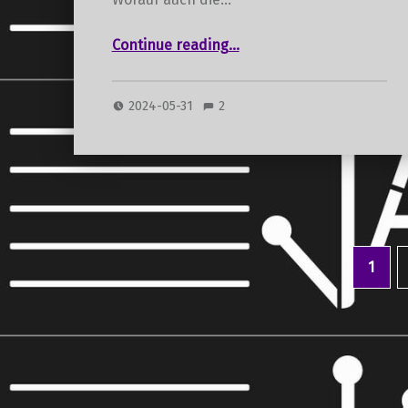
“Axel Melhardts letzter Weg”
Continue reading
…
2024-05-31
2
1