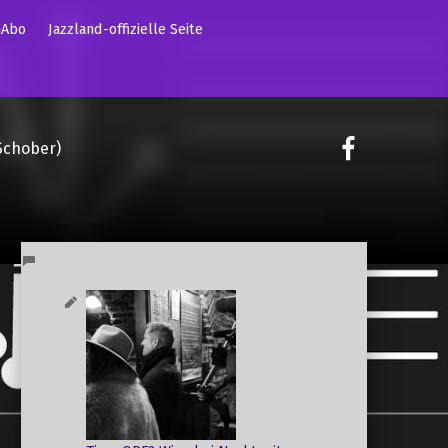
mAbo
Jazzland-offizielle Seite
on faceoo
Schober)