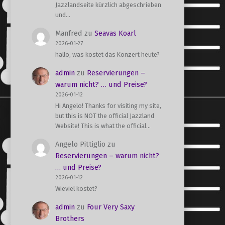
Jazzlandseite kürzlich abgeschrieben
und…
Manfred
zu
Seavas Koarl
2026-01-27
hallo, was kostet das Konzert heute?
admin
zu
Reservierungen –
warum nicht? … und Preise?
2026-01-12
Hi Angelo! Thanks for visiting my site,
but this is NOT the official Jazzland
Website! This is what the official…
Angelo Pittiglio
zu
Reservierungen – warum nicht?
… und Preise?
2026-01-12
Wieviel kostet?
admin
zu
Four Very Saxy
Brothers