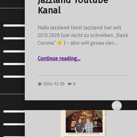
Jazzland Youtube
Kanal
Hallo Jazzland Fans! Jazzland hat seit
20.12.2020 (um nicht zu schreiben „Dank
Corona“
) – also seit genau vier…
“Jazzland Youtube Kanal”
Continue reading
…
2024-12-20
0