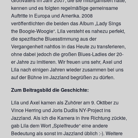
Großvaters im Jahr 2007, die sie mitorganisiert hatte,
kennen und es folgten regelmäßige gemeinsame
Auftritte in Europa und Amerika. 2008
veröffentlichten die beiden das Album „Lady Sings
the Boogie-Woogie“. Lila versteht es nahezu perfekt,
die spezifische Bluesstimmung aus der
Vergangenheit nahtlos in das Heute zu transferieren,
ohne dabei jedoch die großen Blues-Ladies der 20-
er Jahre zu imitieren. Wir freuen uns sehr, Axel und
Lila nach einigen Jahren wieder zusammen bei uns
auf der Bühne im Jazzland begrüßen zu dürfen.
Zum Beitragsbild die Geschichte:
Lila und Axel kamen als Zuhörer am 9. Oktiber zu
Vince Herring und Joris Dudlis NY-Project ins
Jazzland. Als ich die Kamera in ihre Richtung zückte,
gab Lila dem Wort „Spielfreude“ eine andere
Bedeutung als sonst im Jazzland üblich :-). Weitere