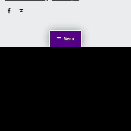
on faceook
Back to top ↑
Menu