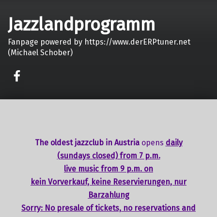
Jazzlandprogramm
Fanpage powered by https://www.derERPtuner.net
(Michael Schober)
on faceook
The oldest jazzclub in Austria
opens
daily
(sundays closed) from 7 p.m.
live music from 9 p.m. on
kein Vorverkauf, keine Reservierungen, nur
Barzahlung
Sorry: No presale of tickets,
no reservations
and