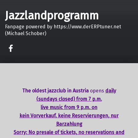
Jazzlandprogramm
Fanpage powered by https://www.derERPtuner.net
(Michael Schober)
on faceook
The oldest jazzclub in Austria
opens
daily
(sundays closed) from 7 p.m.
live music from 9 p.m. on
kein Vorverkauf, keine Reservierungen, nur
Barzahlung
Sorry: No presale of tickets,
no reservations
and