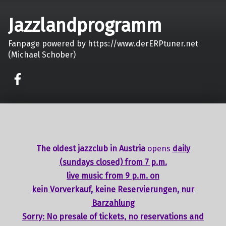
Jazzlandprogramm
Fanpage powered by https://www.derERPtuner.net
(Michael Schober)
on faceook
The oldest jazzclub in Austria
opens
daily
(sundays closed) from 7 p.m.
live music from 9 p.m. on
kein Vorverkauf, keine Reservierungen, nur
Barzahlung
Sorry: No presale of tickets,
no reservations
and