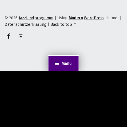
© 2026
Jazzlandprogramm
|
Using
Modern
WordPress
theme.
|
Datenschutzerklärung
|
Back to top ↑
on faceook
Back to top ↑
Menu