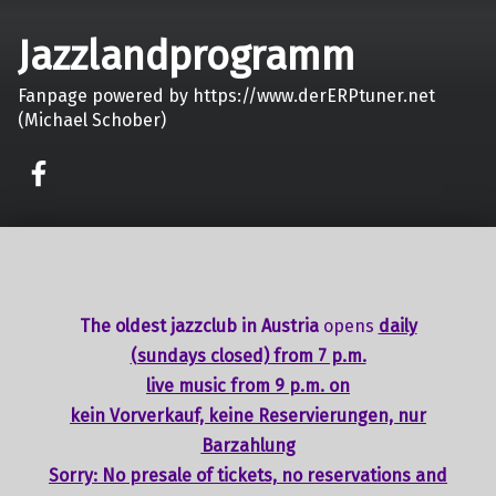
Jazzlandprogramm
Fanpage powered by https://www.derERPtuner.net
(Michael Schober)
on faceook
The oldest jazzclub in Austria
opens
daily
(sundays closed) from 7 p.m.
live music from 9 p.m. on
kein Vorverkauf, keine Reservierungen, nur
Barzahlung
Sorry: No presale of tickets,
no reservations
and