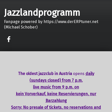
Jazzlandprogramm
Fanpage powered by https://www.derERPtuner.net
(Michael Schober)
on faceook
The oldest jazzclub in Austria
opens
daily
(sundays closed) from 7 p.m.
live music from 9 p.m. on
kein Vorverkauf, keine Reservierungen, nur
Barzahlung
Sorry: No presale of tickets,
no reservations
and