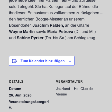
jede neue Idee ihrer Partner freut – und auf diese
sofort eingeht. Sie hat Kollegen auf der Bühne, die
ihr diesen Enthusiasmus vollkommen zurückgeben –
den herrlichen Boogie-Meister an unserem
Bösendorfer,
Joachim Palden,
an der Gitarre
Wayne Martin
sowie
Maria Petrova
(Di. und Mi.)
und
Sabine Pyrker
(Do. bis Sa.) am Schlagzeug.
Zum Kalender hinzufügen
DETAILS
VERANSTALTER
Datum:
Jazzland – Hot Club de
Vienne
26. Juni 2026
Veranstaltungskategori
e: