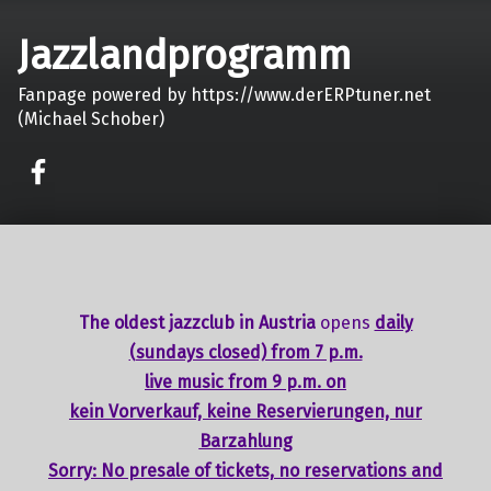
Jazzlandprogramm
Fanpage powered by https://www.derERPtuner.net
(Michael Schober)
on faceook
The oldest jazzclub in Austria
opens
daily
(sundays closed) from 7 p.m.
live music from 9 p.m. on
kein Vorverkauf, keine Reservierungen, nur
Barzahlung
Sorry: No presale of tickets,
no reservations
and