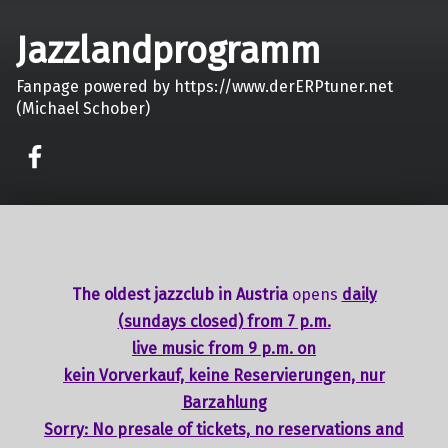
Jazzlandprogramm
Fanpage powered by https://www.derERPtuner.net
(Michael Schober)
on faceook
The oldest jazzclub in Austria
opens
daily
(sundays closed) from 7 p.m.
live music from 9 p.m. on
kein Vorverkauf, keine Reservierungen, nur
Barzahlung
Sorry: No presale of tickets,
no reservations
and