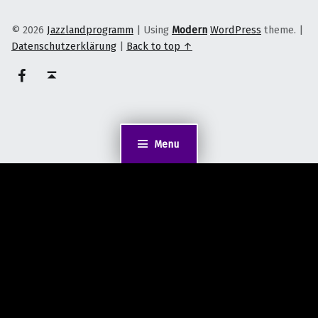
© 2026
Jazzlandprogramm
|
Using
Modern
WordPress
theme.
|
Datenschutzerklärung
|
Back to top ↑
on faceook
Back to top ↑
Menu