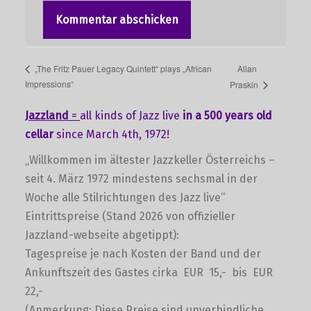
Allan
„The Fritz Pauer Legacy Quintett“ plays „African
Impressions“
Praskin
Jazzland
=
all kinds of Jazz live
in a 500 years old
cellar
since March 4th, 1972!
„Willkommen im ältester Jazzkeller Österreichs –
seit 4. März 1972 mindestens sechsmal in der
Woche alle Stilrichtungen des Jazz live“
Eintrittspreise (Stand 2026 von offizieller
Jazzland-webseite abgetippt):
Tagespreise je nach Kosten der Band und der
Ankunftszeit des Gastes cirka EUR 15,- bis EUR
22,-
(Anmerkung: Diese Preise sind unverbindliche