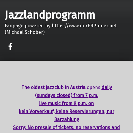
Jazzlandprogramm
Fanpage powered by https://www.derERPtuner.net
(Michael Schober)
on faceook
The oldest jazzclub in Austria
opens
daily
(sundays closed) from 7 p.m.
live music from 9 p.m. on
kein Vorverkauf, keine Reservierungen, nur
Barzahlung
Sorry: No presale of tickets,
no reservations
and