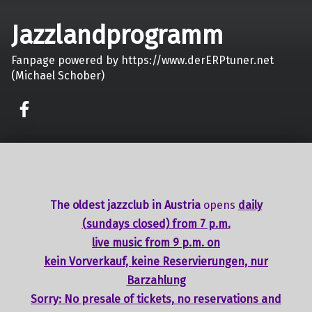
Jazzlandprogramm
Fanpage powered by https://www.derERPtuner.net
(Michael Schober)
on faceook
The oldest jazzclub in Austria
opens
daily
(sundays closed) from 7 p.m.
live music from 9 p.m. on
kein Vorverkauf, keine Reservierungen, nur
Barzahlung
Sorry: No presale of tickets,
no reservations
and