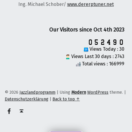
Ing. Michael Schober/
www.dererptuner.net
Our Visitors since Oct 4th 2023
Views Today : 30
Views Last 30 days : 2743
Total views : 166999
© 2026
Jazzlandprogramm
|
Using
Modern
WordPress
theme.
|
Datenschutzerklärung
|
Back to top ↑
on faceook
Back to top ↑