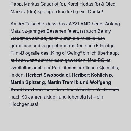
Papp, Markus Gaudriot (p), Karol Hodas (b) & Oleg
Markov (dm) sprangen kurzfristig ein. Danke!
An der Tatsache, dass das JAZZLAND heuer Anfang
März 52-jähriges Bestehen feiert, ist auch Benny
Goodman schuld, denn durch die musikalisch
grandiose und zugegebenermaßen auch kitschige
Film-Biografie des „King of Swing“ bin ich überhaupt
auf den Jazz aufmerksam geworden. Und BG ist
zweifellos auch der Pate dieses herrlichen Quintetts,
in dem
Herbert Swoboda cl, Heribert Kohlich p,
Martin Spitzer g, Martin Treml b und Wolfgang
Kendl dm
beweisen, dass hochklassige Musik auch
nach 90 Jahren aktuell und lebendig ist – ein
Hochgenuss!