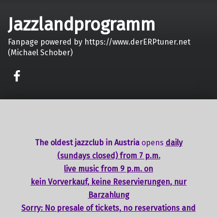
Jazzlandprogramm
Fanpage powered by https://www.derERPtuner.net
(Michael Schober)
on faceook
The oldest jazzclub in Austria
opens
daily
(sundays closed) from 7 p.m.
live music from 9 p.m. on
kein Vorverkauf, keine Reservierungen, nur
Barzahlung
Sorry: No presale of tickets,
no reservations
and