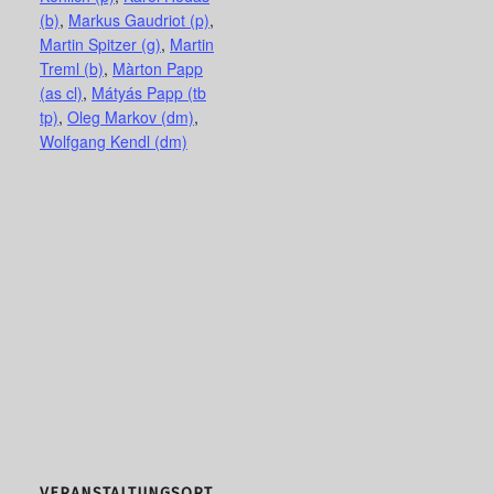
(b)
,
Markus Gaudriot (p)
,
Martin Spitzer (g)
,
Martin
Treml (b)
,
Màrton Papp
(as cl)
,
Mátyás Papp (tb
tp)
,
Oleg Markov (dm)
,
Wolfgang Kendl (dm)
VERANSTALTUNGSORT