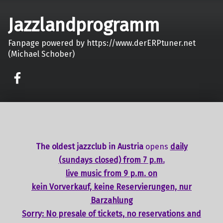
Jazzlandprogramm
Fanpage powered by https://www.derERPtuner.net
(Michael Schober)
on faceook
The oldest jazzclub in Austria
opens
daily
(sundays closed) from 7 p.m.
live music from 9 p.m. on
kein Vorverkauf, keine Reservierungen, nur
Barzahlung
Sorry: No presale of tickets,
no reservations
and