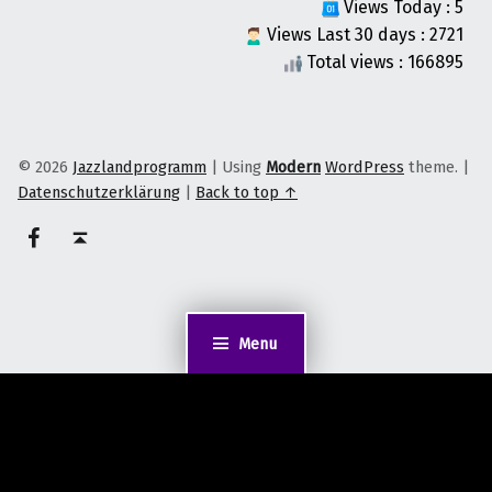
Views Today : 5
Views Last 30 days : 2721
Total views : 166895
© 2026
Jazzlandprogramm
|
Using
Modern
WordPress
theme.
|
Datenschutzerklärung
|
Back to top ↑
on faceook
Back to top ↑
Menu