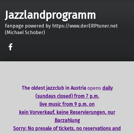
Jazzlandprogramm
Fanpage powered by https://www.derERPtuner.net
(Michael Schober)
on faceook
The oldest jazzclub in Austria
opens
daily
(sundays closed) from 7 p.m.
live music from 9 p.m. on
kein Vorverkauf, keine Reservierungen, nur
Barzahlung
Sorry: No presale of tickets,
no reservations
and