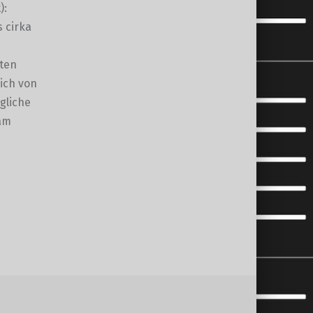
):
s cirka
lten
ich von
gliche
sam