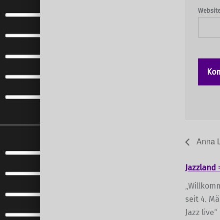
Websit
Anna L
Jazzland
„Willkomm
seit 4. M
Jazz live“