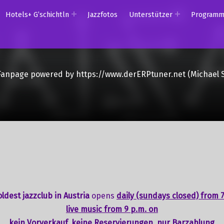
Hotels+ G’schichtln
Jazzfotos
Unterstützer
Program
Fanpage powered by https://www.derERPtuner.net (Michael 
ldest jazzclub in Austria
opens
daily (sundays closed) from 7
live music from 9 p.m. on
kein Vorverkauf, keine Reservierungen, nur Barzahlung