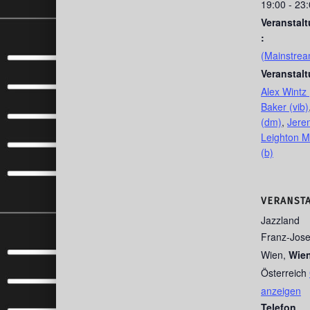
19:00 - 23
Veranstal
:
(Mainstrea
Veranstal
Alex Wintz 
Baker (vib)
(dm)
,
Jerem
Leighton Mc
(b)
VERANST
Jazzland
Franz-Jose
Wien
,
Wie
Österreich
anzeigen
Telefon