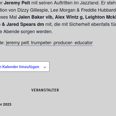
er
mit seinen Auftritten im Jazzland. Er steht
Jeremy Pelt
ition von Dizzy Gillespie, Lee Morgan & Freddie Hubbar
ieses Mal
Jalen Baker vib, Alex Wintz g, Leighton Mck
mit, die mit Sicherheit ebenfalls fü
 b & Jared Spears dm
e Abende sorgen werden.
le:
jeremy pelt: trumpeter- producer- educator
 Kalender hinzufügen
VERANSTALTER
er 2023