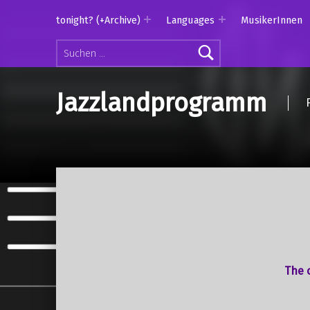
tonight? (+Archive)
Languages
MusikerInnen
Suchen nach:
Jazzlandprogramm
The o