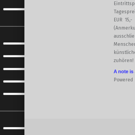
Eintritts
Tagesprei
EUR 15,- 
(Anmerkun
ausschlie
Menschen 
künstlich
zuhören!
A note is
Powered
Skip back to main navigation