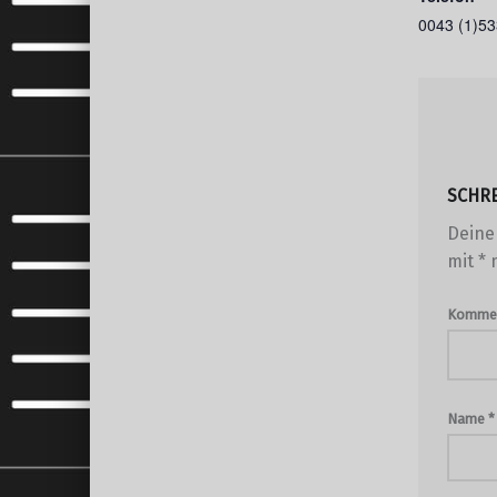
0043 (1)5
SCHR
Deine 
mit
*
m
Komme
Name
*