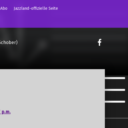
mAbo
Jazzland-offizielle Seite
on faceoo
Schober)
 p.m.