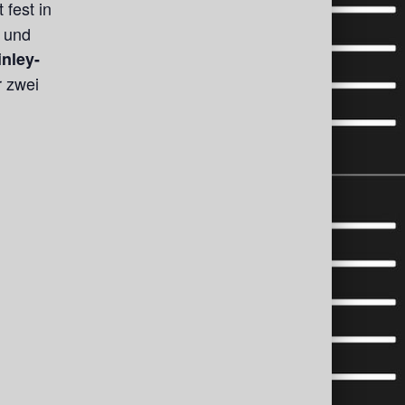
 fest in
d und
inley-
r zwei