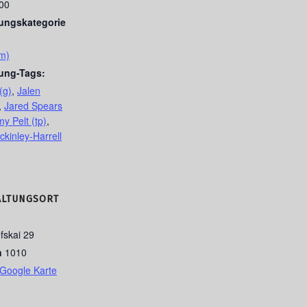
:00
tungskategorie
m)
tung-Tags:
(g)
,
Jalen
,
Jared Spears
y Pelt (tp)
,
kinley-Harrell
ALTUNGSORT
fskai 29
n
1010
Google Karte