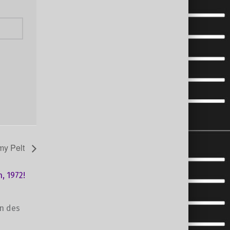
my Pelt
, 1972!
en des