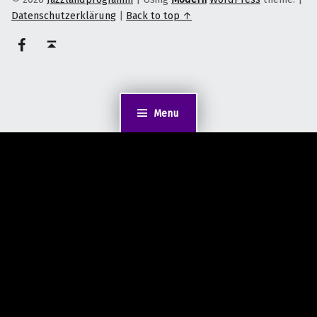
Datenschutzerklärung
|
Back to top ↑
on faceook
Back to top ↑
Menu