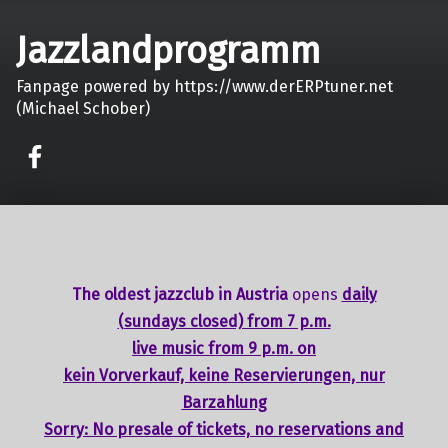
Jazzlandprogramm
Fanpage powered by https://www.derERPtuner.net
(Michael Schober)
on faceook
The oldest jazzclub in Austria
opens
daily
(sundays closed) from 7 p.m.
live music from 9 p.m. on
kein Vorverkauf, keine Reservierungen, nur
Barzahlung
Sorry: No presale of tickets,
no reservations
and