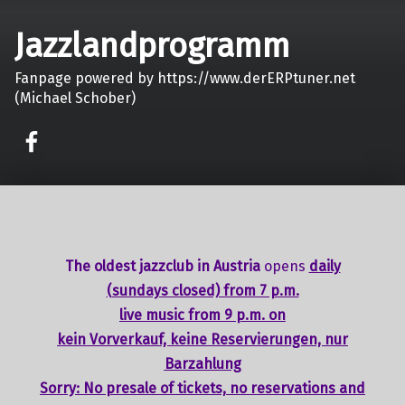
Jazzlandprogramm
Fanpage powered by https://www.derERPtuner.net
(Michael Schober)
on faceook
The oldest jazzclub in Austria
opens
daily
(sundays closed) from 7 p.m.
live music from 9 p.m. on
kein Vorverkauf, keine Reservierungen, nur
Barzahlung
Sorry: No presale of tickets,
no reservations
and