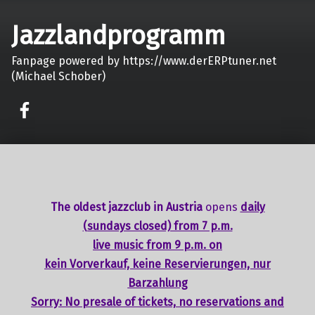
Jazzlandprogramm
Fanpage powered by https://www.derERPtuner.net
(Michael Schober)
on faceook
The oldest jazzclub in Austria
opens
daily
(sundays closed) from 7 p.m.
live music from 9 p.m. on
kein Vorverkauf, keine Reservierungen, nur
Barzahlung
Sorry: No presale of tickets,
no reservations
and