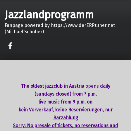
Jazzlandprogramm
Fanpage powered by https://www.derERPtuner.net
(Michael Schober)
on faceook
The oldest jazzclub in Austria
opens
daily
(sundays closed) from 7 p.m.
live music from 9 p.m. on
kein Vorverkauf, keine Reservierungen, nur
Barzahlung
Sorry: No presale of tickets,
no reservations
and