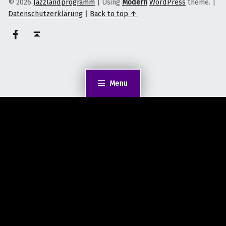
© 2026
Jazzlandprogramm
|
Using
Modern
WordPress
theme.
|
Datenschutzerklärung
|
Back to top ↑
on faceook
Back to top ↑
Menu