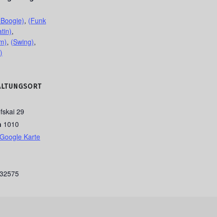
 Boogie)
,
(Funk
atin)
,
m)
,
(Swing)
,
)
ALTUNGSORT
fskai 29
n
1010
Google Karte
332575