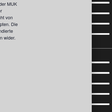
z der MUK
r
ht von
pten. Die
ndierte
n wider.