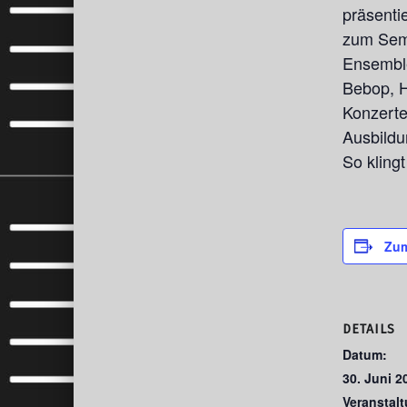
präsenti
zum Seme
Ensemble
Bebop, H
Konzerte
Ausbildu
So klingt
Zum
DETAILS
Datum:
30. Juni 2
Veranstal