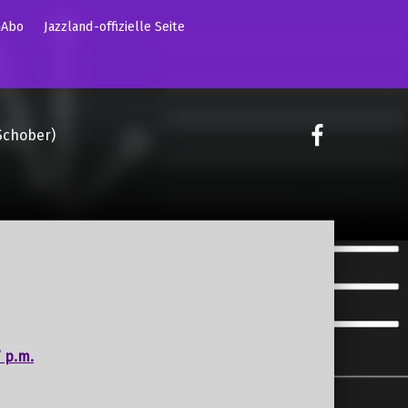
mAbo
Jazzland-offizielle Seite
on faceoo
Schober)
 p.m.