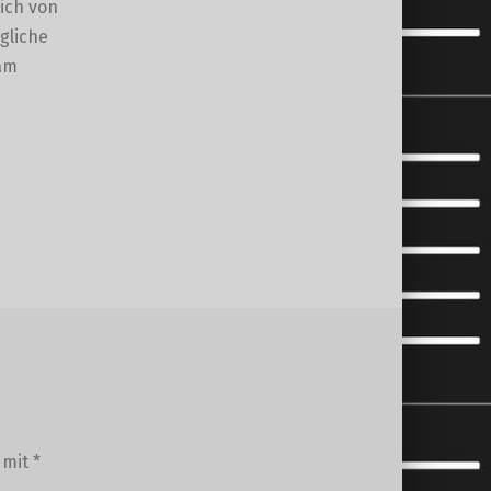
ich von
gliche
sam
d mit
*