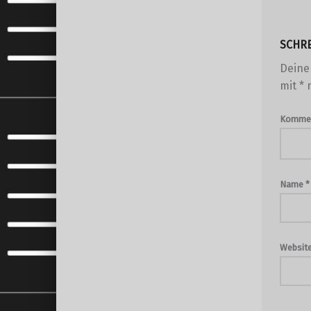
SCHR
Deine 
mit
*
m
Komme
Name
*
Websit