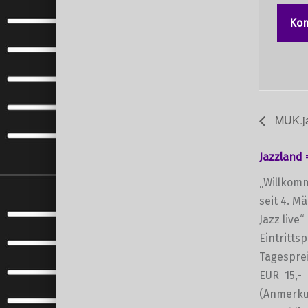
MUK.ja
Jazzland
„Willkomm
seit 4. M
Jazz live“
Eintritts
Tagesprei
EUR 15,- 
(Anmerkun