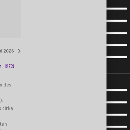
al 2026
, 1972!
en des
):
s cirka
lten