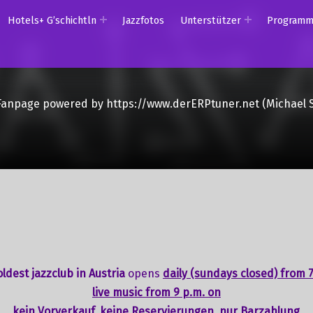
Hotels+ G’schichtln
Jazzfotos
Unterstützer
Program
Fanpage powered by https://www.derERPtuner.net (Michael 
ldest jazzclub in Austria
opens
daily (sundays closed) from 7
live music from 9 p.m. on
kein Vorverkauf, keine Reservierungen, nur Barzahlung