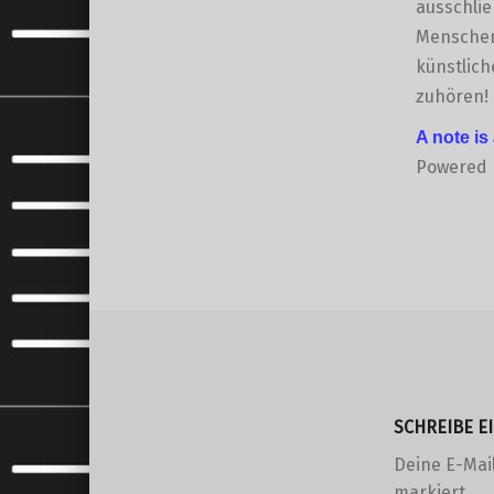
ausschlie
Menschen 
künstlich
zuhören!
A note is
Powered
Skip back to main navigation
SCHREIBE 
Deine E-Mail
markiert