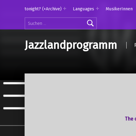
tonight? (+Archive)
Languages
MusikerInnen
Suchen nach:
Jazzlandprogramm
The o