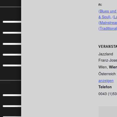
n:
(Blues und
& Soul)
,
(L
(Mainstrea
(Traditional
VERANST
Jazzland
Franz-Jose
Wien
,
Wie
Österreich
anzeigen
Telefon
0043 (1)5