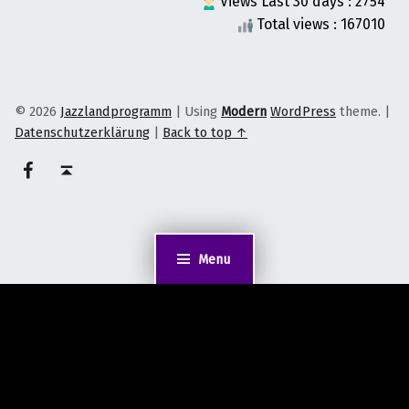
Views Last 30 days : 2754
Total views : 167010
© 2026
Jazzlandprogramm
|
Using
Modern
WordPress
theme.
|
Datenschutzerklärung
|
Back to top ↑
on faceook
Back to top ↑
Menu