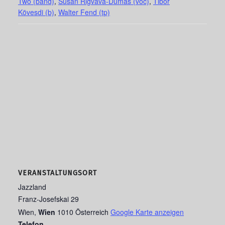
Two (band)
,
Susan Rigvava-Dumas (voc)
,
Tibor
Kövesdi (b)
,
Walter Fend (tp)
VERANSTALTUNGSORT
Jazzland
Franz-Josefskai 29
Wien
,
Wien
1010
Österreich
Google Karte anzeigen
Telefon