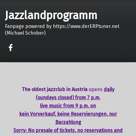
Jazzlandprogramm
Fanpage powered by https://www.derERPtuner.net
(Michael Schober)
on faceook
The oldest jazzclub in Austria
opens
daily
(sundays closed) from 7 p.m.
live music from 9 p.m. on
kein Vorverkauf, keine Reservierungen, nur
Barzahlung
Sorry: No presale of tickets,
no reservations
and