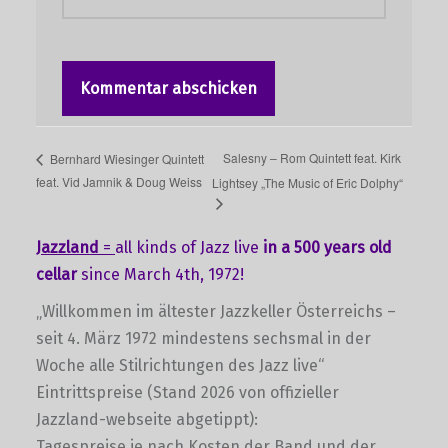
Salesny – Rom Quintett feat. Kirk
Bernhard Wiesinger Quintett
feat. Vid Jamnik & Doug Weiss
Lightsey „The Music of Eric Dolphy“
Jazzland
=
all kinds of Jazz live
in a 500 years old
cellar
since March 4th, 1972!
„Willkommen im ältester Jazzkeller Österreichs –
seit 4. März 1972 mindestens sechsmal in der
Woche alle Stilrichtungen des Jazz live“
Eintrittspreise (Stand 2026 von offizieller
Jazzland-webseite abgetippt):
Tagespreise je nach Kosten der Band und der