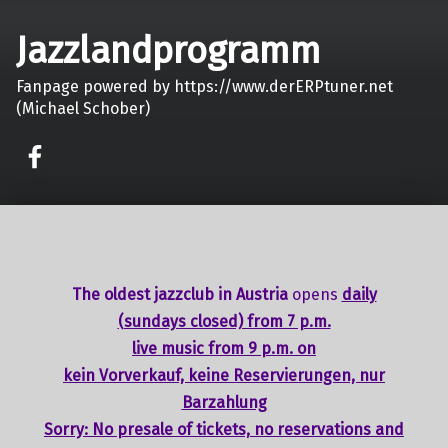
Jazzlandprogramm
Fanpage powered by https://www.derERPtuner.net
(Michael Schober)
on faceook
The oldest jazzclub in Austria
opens
daily
(sundays closed) from 7 p.m.
live music from 9 p.m. on
kein Vorverkauf, keine Reservierungen, nur
Barzahlung
Sorry: No presale of tickets,
no reservations
and