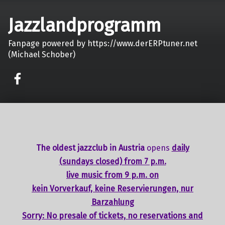
Jazzlandprogramm
Fanpage powered by https://www.derERPtuner.net
(Michael Schober)
on faceook
The oldest jazzclub in Austria
opens
daily
(sundays closed) from 7 p.m.
live music from 9 p.m. on
kein Vorverkauf, keine Reservierungen, nur
Barzahlung
Sorry: No presale of tickets,
no reservations
and