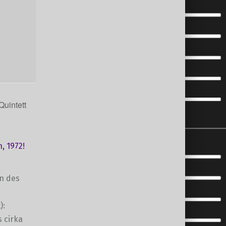
uintett
, 1972!
en des
):
s cirka