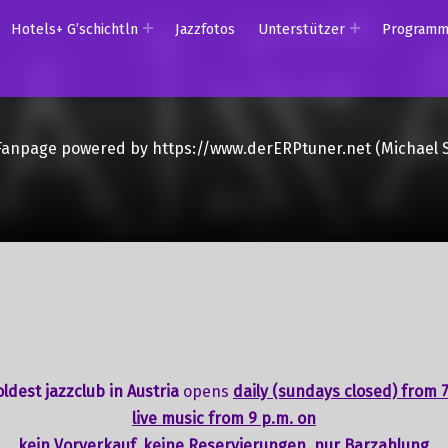
Hotels+ G’schichtln
Jazzfotos
Unterstützer
Program
Fanpage powered by https://www.derERPtuner.net (Michael 
ldest jazzclub in Austria
opens
daily (sundays closed) from 7
live music from 9 p.m. on
kein Vorverkauf, keine Reservierungen, nur Barzahlung