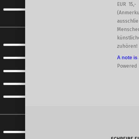
EUR 15,- 
(Anmerkun
ausschlie
Menschen 
künstlich
zuhören!
A note is
Powered
Skip back to main navigation