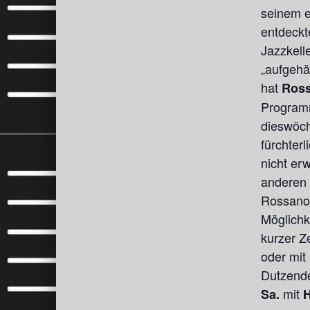
seinem e
entdeckte
Jazzkelle
„aufgehä
hat
Ross
Programm
dieswöch
fürchter
nicht er
anderen 
Rossano 
Möglichk
kurzer Z
oder mit
Dutzend
mit
Sa.
H