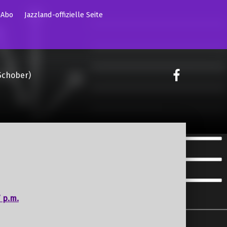
mAbo
Jazzland-offizielle Seite
on faceoo
Schober)
 p.m.