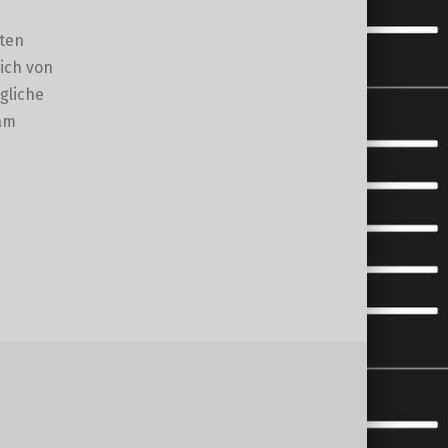
lten
ich von
gliche
sam