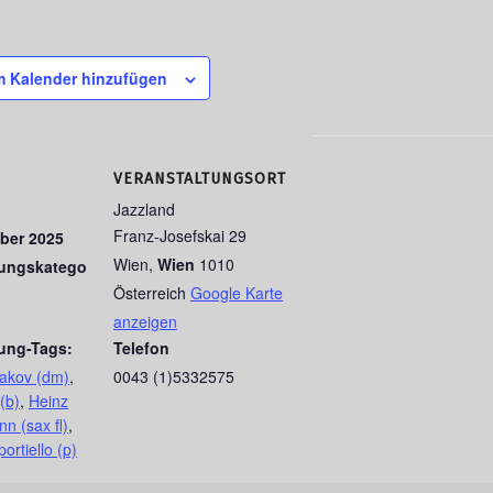
 Kalender hinzufügen
VERANSTALTUNGSORT
Jazzland
Franz-Josefskai 29
ber 2025
Wien
,
Wien
1010
tungskatego
Österreich
Google Karte
anzeigen
tung-Tags:
Telefon
akov (dm)
,
0043 (1)5332575
(b)
,
Heinz
n (sax fl)
,
rtiello (p)