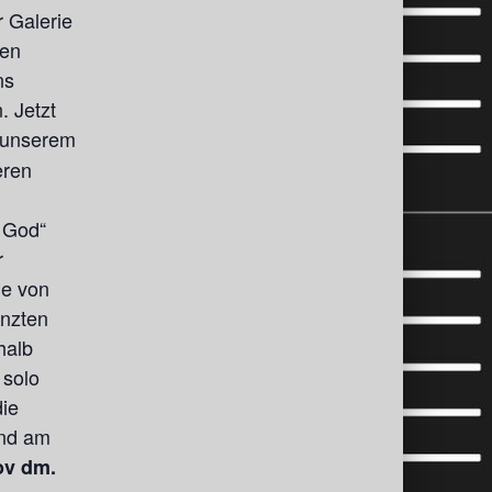
r Galerie
nen
ns
. Jetzt
 unserem
eren
e God“
r
ie von
enzten
halb
 solo
die
und am
ov dm.