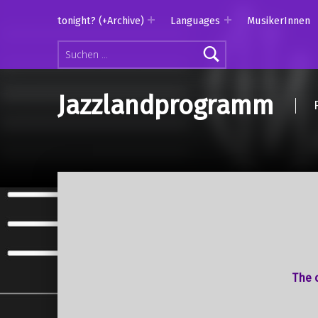
tonight? (+Archive)
Languages
MusikerInnen
Suchen nach:
Jazzlandprogramm
The o