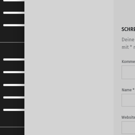
SCHR
Deine 
mit
*
m
Komme
Name
*
Websit