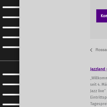
Rossan
Jazzland
„Willkomm
seit 4. M
Jazz live“
Eintritts
Tagesprei