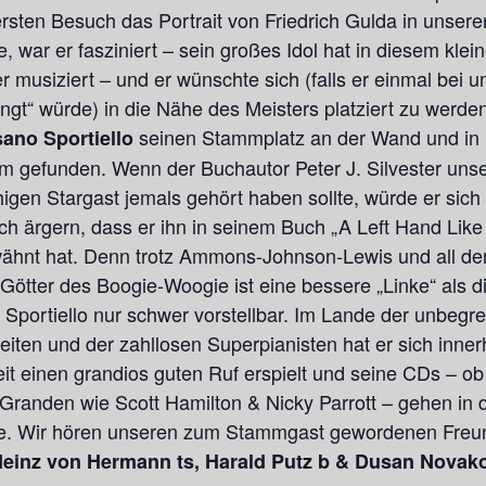
rsten Besuch das Portrait von Friedrich Gulda in unsere
, war er fasziniert – sein großes Idol hat in diesem klei
r musiziert – und er wünschte sich (falls er einmal bei u
ngt“ würde) in die Nähe des Meisters platziert zu werden
seinen Stammplatz an der Wand und in
ano Sportiello
 gefunden. Wenn der Buchautor Peter J. Silvester uns
igen Stargast jemals gehört haben sollte, würde er sich
lich ärgern, dass er ihn in seinem Buch „A Left Hand Lik
wähnt hat. Denn trotz Ammons-Johnson-Lewis und all de
Götter des Boogie-Woogie ist eine bessere „Linke“ als d
Sportiello nur schwer vorstellbar. Im Lande der unbegr
eiten und der zahllosen Superpianisten hat er sich inner
eit einen grandios guten Ruf erspielt und seine CDs – ob
 Granden wie Scott Hamilton & Nicky Parrott – gehen in 
e. Wir hören unseren zum Stammgast gewordenen Fre
einz von Hermann ts, Harald Putz b & Dusan Novak