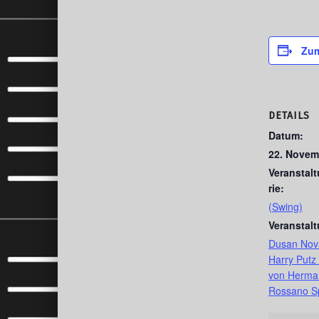
Zum
DETAILS
Datum:
22. Novem
Veranstal
rie:
(Swing)
Veranstal
Dusan Nov
Harry Putz 
von Herman
Rossano Spo