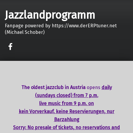
Jazzlandprogramm
Fanpage powered by https://www.derERPtuner.net
(Michael Schober)
on faceook
The oldest jazzclub in Austria
opens
daily
(sundays closed) from 7 p.m.
live music from 9 p.m. on
kein Vorverkauf, keine Reservierungen, nur
Barzahlung
Sorry: No presale of tickets,
no reservations
and