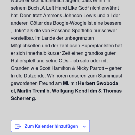
würde er sich fürchterlich ärgern, dass er ihn in
seinem Buch „A Left Hand Like God“ nicht erwähnt
hat. Denn trotz Ammons-Johnson-Lewis und all der
anderen Götter des Boogie-Woogie ist eine bessere
„Linke“ als die von Rossano Sportiello nur schwer
vorstellbar. Im Lande der unbegrenzten
Möglichkeiten und der zahllosen Superpianisten hat
er sich innerhalb kurzer Zeit einen grandios guten
Ruf erspielt und seine CDs – ob solo oder mit
Granden wie Scott Hamilton & Nicky Parrott – gehen
in die Dutzende. Wir hören unseren zum Stammgast
gewordenen Freund am
Mi.
mit
Herbert Swoboda
cl, Martin Treml b, Wolfgang Kendl dm & Thomas
Scherrer g.
Zum Kalender hinzufügen