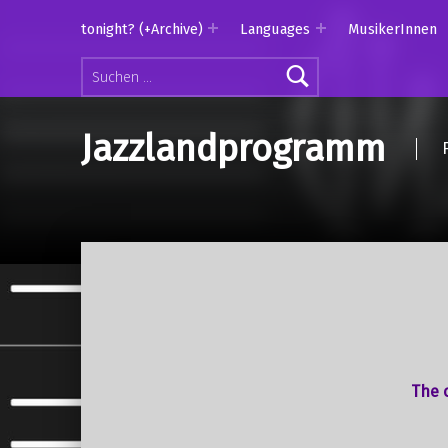
tonight? (+Archive)
Languages
MusikerInnen
Suchen nach:
Jazzlandprogramm
The o