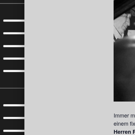
Immer me
einem fi
Herren R