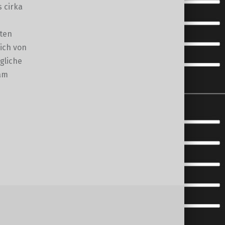
s cirka
lten
ich von
gliche
sam