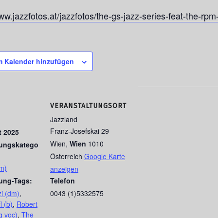
ww.jazzfotos.at/jazzfotos/the-gs-jazz-series-feat-the-rpm-
 Kalender hinzufügen
VERANSTALTUNGSORT
Jazzland
Franz-Josefskai 29
t 2025
Wien
,
Wien
1010
tungskatego
Österreich
Google Karte
m)
anzeigen
tung-Tags:
Telefon
i (dm)
,
0043 (1)5332575
l (b)
,
Robert
g voc)
,
The