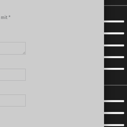
d mit
*