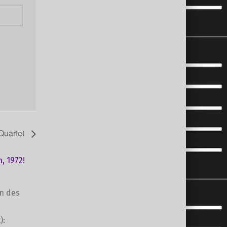
Quartet
, 1972!
en des
):