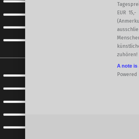
Tagesprei
EUR 15,- 
(Anmerkun
ausschlie
Menschen 
künstlich
zuhören!
A note is
Powered
Skip back to main navigation