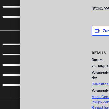
https://w
Zum
DETAILS
Datum:
28. Augus
Veranstal
rie:
(Mainstrea
Veranstal
Mario Gonz
Philipp Zarf
Bargad (or