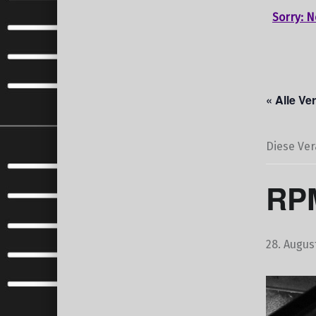
Sorry: N
« Alle Ve
Diese Ver
RPM
28. Augus