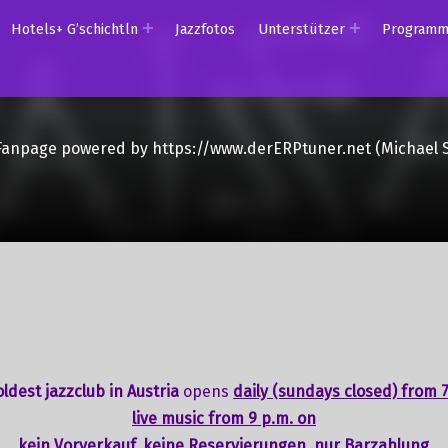
Hotels+ G’schichtln
Jazzfotos
Unterstützer
Program
Fanpage powered by https://www.derERPtuner.net (Michael 
ldest jazzclub in Austria
opens
daily (sundays closed) from 7
live music from 9 p.m. on
kein Vorverkauf, keine Reservierungen, nur Barzahlung