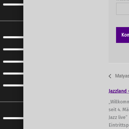
Matyas 
Jazzland
„Willkomm
seit 4. M
Jazz live“
Eintritts