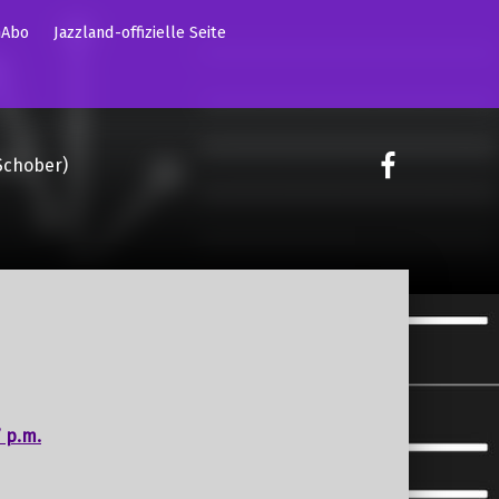
mAbo
Jazzland-offizielle Seite
on faceoo
Schober)
 p.m.