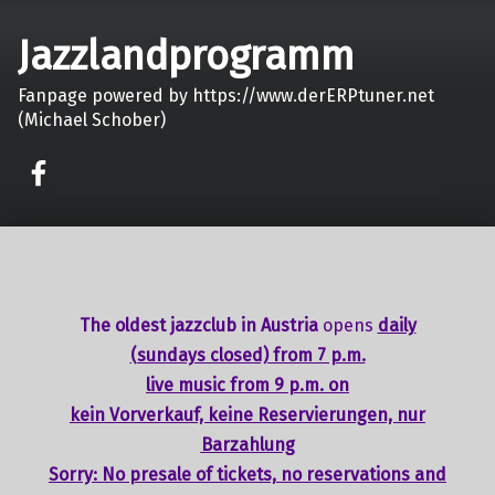
Jazzlandprogramm
Fanpage powered by https://www.derERPtuner.net
(Michael Schober)
on faceook
The oldest jazzclub in Austria
opens
daily
(sundays closed) from 7 p.m.
live music from 9 p.m. on
kein Vorverkauf, keine Reservierungen, nur
Barzahlung
Sorry: No presale of tickets,
no reservations
and