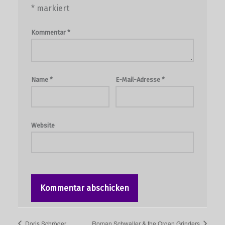
*
markiert
Kommentar
*
Name
*
E-Mail-Adresse
*
Website
Doris Schröder
Roman Schwaller & the Organ Grinders