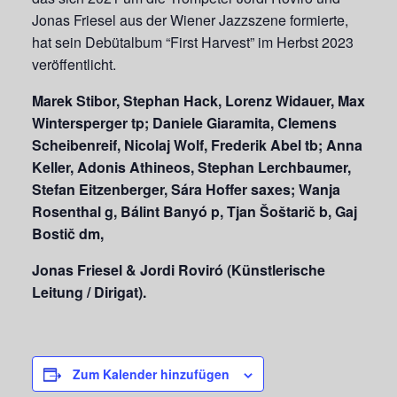
Jonas Friesel aus der Wiener Jazzszene formierte,
hat sein Debütalbum “First Harvest” im Herbst 2023
veröffentlicht.
Marek Stibor, Stephan Hack, Lorenz Widauer, Max
Wintersperger tp; Daniele Giaramita, Clemens
Scheibenreif, Nicolaj Wolf, Frederik Abel tb; Anna
Keller, Adonis Athineos, Stephan Lerchbaumer,
Stefan Eitzenberger, Sára Hoffer saxes; Wanja
Rosenthal g, Bálint Banyó p, Tjan Šoštarič b, Gaj
Bostič dm,
Jonas Friesel & Jordi Roviró (Künstlerische
Leitung / Dirigat).
Zum Kalender hinzufügen