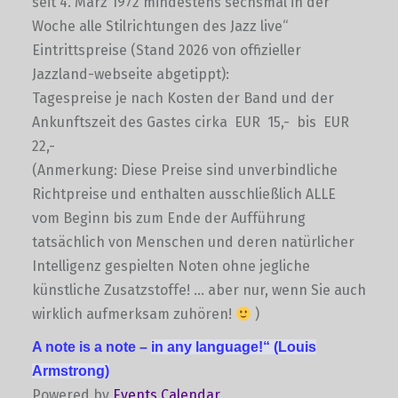
seit 4. März 1972 mindestens sechsmal in der
Woche alle Stilrichtungen des Jazz live“
Eintrittspreise (Stand 2026 von offizieller
Jazzland-webseite abgetippt):
Tagespreise je nach Kosten der Band und der
Ankunftszeit des Gastes cirka EUR 15,- bis EUR
22,-
(Anmerkung: Diese Preise sind unverbindliche
Richtpreise und enthalten ausschließlich ALLE
vom Beginn bis zum Ende der Aufführung
tatsächlich von Menschen und deren natürlicher
Intelligenz gespielten Noten ohne jegliche
künstliche Zusatzstoffe! … aber nur, wenn Sie auch
wirklich aufmerksam zuhören!
)
A note is a note –
in any language!“
(Louis
Armstrong)
Powered by
Events Calendar