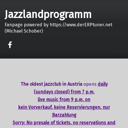
Jazzlandprogramm
Fanpage powered by https://www.derERPtuner.net
(Michael Schober)
on faceook
The oldest jazzclub in Austria
opens
daily
(sundays closed) from 7 p.m.
live music from 9 p.m. on
kein Vorverkauf, keine Reservierungen, nur
Barzahlung
Sorry: No presale of tickets,
no reservations
and