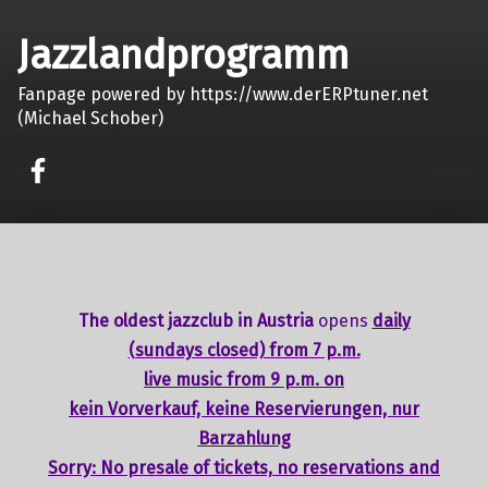
Jazzlandprogramm
Fanpage powered by https://www.derERPtuner.net
(Michael Schober)
on faceook
The oldest jazzclub in Austria
opens
daily
(sundays closed) from 7 p.m.
live music from 9 p.m. on
kein Vorverkauf, keine Reservierungen, nur
Barzahlung
Sorry: No presale of tickets,
no reservations
and