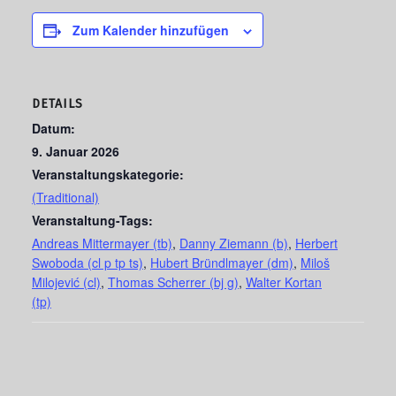
Zum Kalender hinzufügen
DETAILS
Datum:
9. Januar 2026
Veranstaltungskategorie:
(Traditional)
Veranstaltung-Tags:
Andreas Mittermayer (tb)
,
Danny Ziemann (b)
,
Herbert
Swoboda (cl p tp ts)
,
Hubert Bründlmayer (dm)
,
Miloš
Milojević (cl)
,
Thomas Scherrer (bj g)
,
Walter Kortan
(tp)