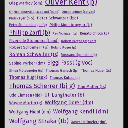
Oliver Kent (p)
Oleg Markov (dm)
Otmar Leitner (co voc)
Original Storyville Jazzband (band)
Peter Schwanzer (bjo)
Paul Peyer (bjo)
Philip Moosbrugger (b)
Peter Strutzenberger (b)
Philipp Zarfl (b)
Renato Chicco (p)
Ray Aichinger (ts)
Riverside Stompers (band)
Robert Bargad (org voc)
Robert Schönherr (p)
Roland Roger (p)
Roman Schwaller (ts)
Rossano Sportiello (p)
Siggi Fassl (g voc)
Sabine Pyrker (dm)
Thomas Gansch (tp)
Simon Plötzeneder (tp)
Thomas Huber (ts)
Thomas Kugi (sax)
Thomas Kukula (p)
Thomas Scherrer (bj g)
Tom Müller (ts)
Uli Langthaler (b)
Udo Ehmsen (bjo)
Wolfgang Dorer (dm)
Wayne Martin (g)
Wolfgang Kendl (dm)
Wolfgang Hiebl (dm)
Wolfgang Straka (tb)
Xaver Hellmeier (dm)