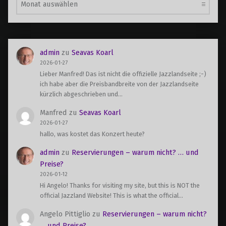
admin
zu
Seavas Koarl
2026-01-27
Lieber Manfred! Das ist nicht die offizielle Jazzlandseite ;-)
ich habe aber die Preisbandbreite von der Jazzlandseite
kürzlich abgeschrieben und…
Manfred
zu
Seavas Koarl
2026-01-27
hallo, was kostet das Konzert heute?
admin
zu
Reservierungen – warum nicht? … und
Preise?
2026-01-12
Hi Angelo! Thanks for visiting my site, but this is NOT the
official Jazzland Website! This is what the official…
Angelo Pittiglio
zu
Reservierungen – warum nicht?
… und Preise?