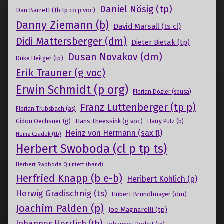
Daniel Nösig (tp)
Dan Barrett (tb tp co p voc)
Danny Ziemann (b)
David Marsall (ts cl)
Didi Mattersberger (dm)
Dieter Bietak (tp)
Dusan Novakov (dm)
Duke Heitger (tp)
Erik Trauner (g voc)
Erwin Schmidt (p org)
Florian Dozler (sousa)
Franz Luttenberger (tp p)
Florian Trübsbach (as)
Gidon Oechsner (g)
Hans Theessink (g voc)
Harry Putz (b)
Heinz von Hermann (sax fl)
Heinz Czadek (tb)
Herbert Swoboda (cl p tp ts)
Herbert Swoboda Quintett (band)
Herfried Knapp (b e-b)
Heribert Kohlich (p)
Herwig Gradischnig (ts)
Hubert Bründlmayer (dm)
Joachim Palden (p)
Joe Magnarelli (tp)
Johannes Herrlich (tb)