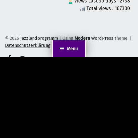
Views Last 30 days : 2738
Total views : 167300
© 2026
Jazzlandprogramm
|
Using
Modern
WordPress
theme.
|
Datenschutzerklärung
|
Back to top ↑
Menu
on faceook
Back to top ↑