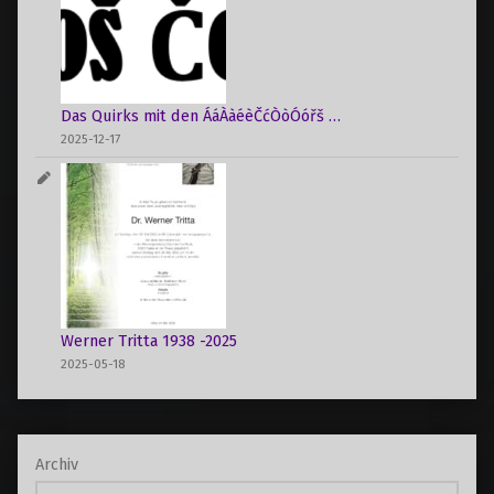
Das Quirks mit den ÁáÀàéèČćÒòÓóřš …
2025-12-17
Werner Tritta 1938 -2025
2025-05-18
Archiv