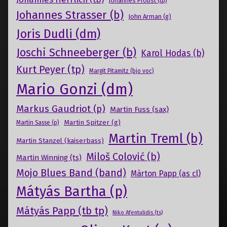
Johannes Probst (tp)
Johannes Strasser (b)
John Arman (g)
Joris Dudli (dm)
Joschi Schneeberger (b)
Karol Hodas (b)
Kurt Peyer (tp)
Margit Pitamitz (bjo voc)
Mario Gonzi (dm)
Markus Gaudriot (p)
Martin Fuss (sax)
Martin Spitzer (g)
Martin Sasse (p)
Martin Treml (b)
Martin Stanzel (kaiserbass)
Miloš Colović (b)
Martin Winning (ts)
Mojo Blues Band (band)
Màrton Papp (as cl)
Mátyás Bartha (p)
Mátyás Papp (tb tp)
Niko Afentulidis (ts)