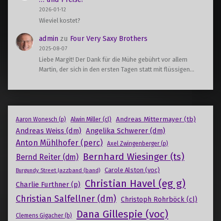
2026-01-12
Wieviel kostet?
admin
zu
Four Very Saxy Brothers
2025-08-07
Liebe Margit! Der Dank für die Mühe gebührt vor allem
Martin, der sich in den ersten Tagen statt mit flüssigen…
Andreas Mittermayer (tb)
Alwin Miller (cl)
Aaron Wonesch (p)
Andreas Weiss (dm)
Angelika Schwerer (dm)
Anton Mühlhofer (perc)
Axel Zwingenberger (p)
Bernhard Wiesinger (ts)
Bernd Reiter (dm)
Carole Alston (voc)
Burgundy Street Jazzband (band)
Christian Havel (eg g)
Charlie Furthner (p)
Christian Salfellner (dm)
Christoph Rohrböck (cl)
Dana Gillespie (voc)
Clemens Gigacher (b)