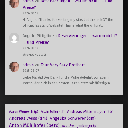
admin
zu
Reservierungen – warum nicht? … und
Preise?
2026-01-12
Hi Angelo! Thanks for visiting my site, but this is NOT the
official Jazzland Website! This is what the official…
Angelo Pittiglio
zu
Reservierungen – warum nicht?
… und Preise?
2026-01-12
Wieviel kostet?
admin
zu
Four Very Saxy Brothers
2025-08-07
Liebe Margit! Der Dank für die Mühe gebührt vor allem
Martin, der sich in den ersten Tagen statt mit flüssigen…
Andreas Mittermayer (tb)
Alwin Miller (cl)
Aaron Wonesch (p)
Andreas Weiss (dm)
Angelika Schwerer (dm)
Anton Mühlhofer (perc)
Axel Zwingenberger (p)