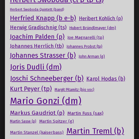
Herbert Swoboda Quintett (band)
Herfried Knapp (b e-b)
Heribert Kohlich (p)
Herwig Gradischnig (ts)
Hubert Bründlmayer (dm)
Joachim Palden (p)
Joe Magnarelli (tp)
Johannes Herrlich (tb)
Johannes Probst (tp)
Johannes Strasser (b)
John Arman (g)
Joris Dudli (dm)
Joschi Schneeberger (b)
Karol Hodas (b)
Kurt Peyer (tp)
Margit Pitamitz (bjo voc)
Mario Gonzi (dm)
Markus Gaudriot (p)
Martin Fuss (sax)
Martin Spitzer (g)
Martin Sasse (p)
Martin Treml (b)
Martin Stanzel (kaiserbass)