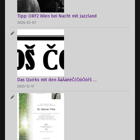
Tipp: ORF2 Wien bei Nacht mit Jazzland
2026-02-07
Das Quirks mit den ÁáÀàéèČćÒòÓóřš …
2025-12-17