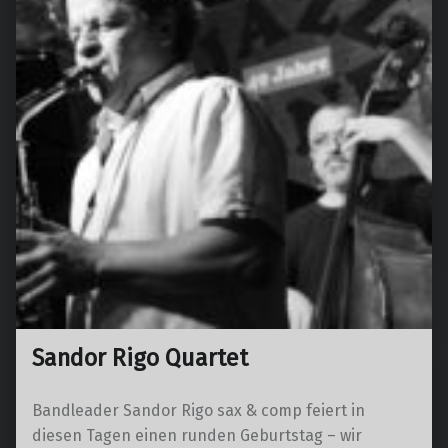
Sandor Rigo Quartet
Bandleader Sandor Rigo sax & comp feiert in
diesen Tagen einen runden Geburtstag – wir