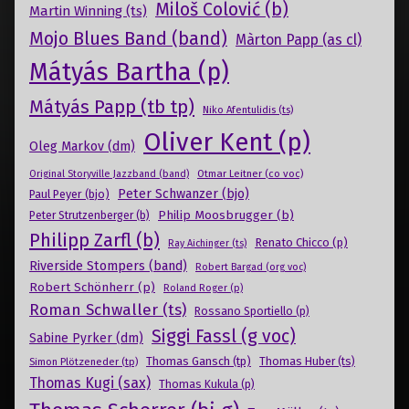
Miloš Colović (b)
Martin Winning (ts)
Mojo Blues Band (band)
Màrton Papp (as cl)
Mátyás Bartha (p)
Mátyás Papp (tb tp)
Niko Afentulidis (ts)
Oliver Kent (p)
Oleg Markov (dm)
Otmar Leitner (co voc)
Original Storyville Jazzband (band)
Peter Schwanzer (bjo)
Paul Peyer (bjo)
Philip Moosbrugger (b)
Peter Strutzenberger (b)
Philipp Zarfl (b)
Renato Chicco (p)
Ray Aichinger (ts)
Riverside Stompers (band)
Robert Bargad (org voc)
Robert Schönherr (p)
Roland Roger (p)
Roman Schwaller (ts)
Rossano Sportiello (p)
Siggi Fassl (g voc)
Sabine Pyrker (dm)
Thomas Gansch (tp)
Simon Plötzeneder (tp)
Thomas Huber (ts)
Thomas Kugi (sax)
Thomas Kukula (p)