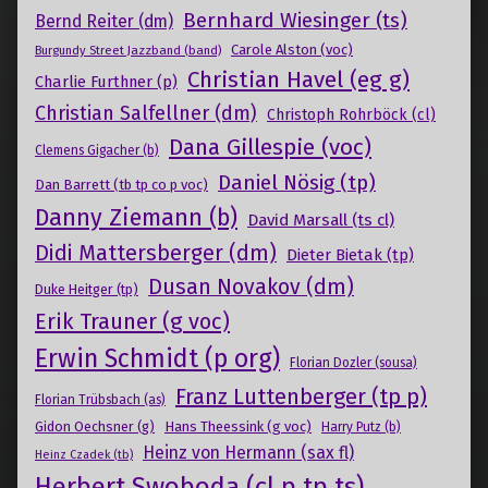
Bernhard Wiesinger (ts)
Bernd Reiter (dm)
Carole Alston (voc)
Burgundy Street Jazzband (band)
Christian Havel (eg g)
Charlie Furthner (p)
Christian Salfellner (dm)
Christoph Rohrböck (cl)
Dana Gillespie (voc)
Clemens Gigacher (b)
Daniel Nösig (tp)
Dan Barrett (tb tp co p voc)
Danny Ziemann (b)
David Marsall (ts cl)
Didi Mattersberger (dm)
Dieter Bietak (tp)
Dusan Novakov (dm)
Duke Heitger (tp)
Erik Trauner (g voc)
Erwin Schmidt (p org)
Florian Dozler (sousa)
Franz Luttenberger (tp p)
Florian Trübsbach (as)
Gidon Oechsner (g)
Hans Theessink (g voc)
Harry Putz (b)
Heinz von Hermann (sax fl)
Heinz Czadek (tb)
Herbert Swoboda (cl p tp ts)