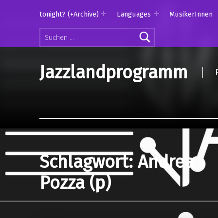
tonight? (+Archive)
Languages
MusikerInnen
Suchen nach:
Jazzlandprogramm
Schlagwort:
Andrea
Pozza (p)