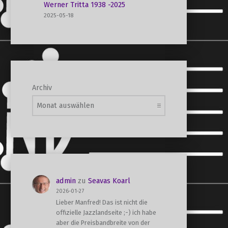
Werner Tritta 1938 -2025
2025-05-18
Archiv
admin
zu
Seavas Koarl
2026-01-27
Lieber Manfred! Das ist nicht die
offizielle Jazzlandseite ;-) ich habe
aber die Preisbandbreite von der