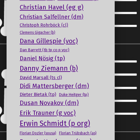
Christian Havel (eg g)
Christian Salfellner (dm)
Christoph Rohrböck (cl)
Clemens Gigacher (b)
Dana Gillespie (voc)
Dan Barrett (tb tp co p voc)
Daniel Nösig (tp)
Danny Ziemann (b)
David Marsall (ts cl)
Didi Mattersberger (dm)
Dieter Bietak (tp)
Duke Heitger (tp)
Dusan Novakov (dm)
Erik Trauner (g voc)
Erwin Schmidt (p org)
Florian Dozler (sousa)
Florian Trübsbach (as)