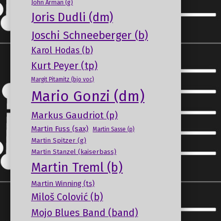
John Arman (g)
Joris Dudli (dm)
Joschi Schneeberger (b)
Karol Hodas (b)
Kurt Peyer (tp)
Margit Pitamitz (bjo voc)
Mario Gonzi (dm)
Markus Gaudriot (p)
Martin Fuss (sax)
Martin Sasse (p)
Martin Spitzer (g)
Martin Stanzel (kaiserbass)
Martin Treml (b)
Martin Winning (ts)
Miloš Colović (b)
Mojo Blues Band (band)