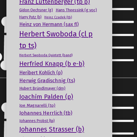
Franz Luttenberger (tp p)
Gidon Oechsner (g)
Hans Theessink (g voc)
Harry Putz (b)
Heinz Czadek (tb)
Heinz von Hermann (sax fl)
Herbert Swoboda (cl p
tp ts)
Herbert Swoboda Quintett (band)
Herfried Knapp (b e-b)
Heribert Kohlich (p)
Herwig Gradischnig (ts)
Hubert Bründlmayer (dm)
Joachim Palden (p)
Joe Magnarelli (tp)
Johannes Herrlich (tb)
Johannes Probst (tp)
Johannes Strasser (b)