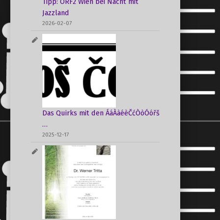
Tipp: ORF2 Wien bei Nacht mit
Jazzland
2026-02-07
Das Quirks mit den ÁáÀàéèČćÒòÓóřš
…
2025-12-17