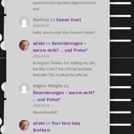
Jazzlandseite kürzlich abgeschrieben
und…
Manfred
zu
Seavas Koarl
2026-01-27
hallo, was kostet das Konzert heute?
admin
zu
Reservierungen –
warum nicht? … und Preise?
2026-01-12
Hi Angelo! Thanks for visiting my site,
but this is NOT the official Jazzland
Website! This is what the official…
Angelo Pittiglio
zu
Reservierungen – warum nicht?
… und Preise?
2026-01-12
Wieviel kostet?
admin
zu
Four Very Saxy
Brothers