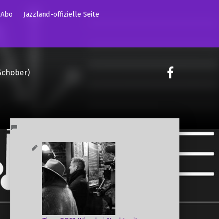
mAbo
Jazzland-offizielle Seite
on faceoo
Schober)