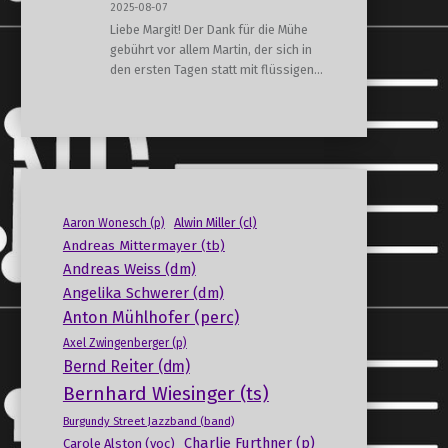
2025-08-07
Liebe Margit! Der Dank für die Mühe
gebührt vor allem Martin, der sich in
den ersten Tagen statt mit flüssigen…
Alwin Miller (cl)
Aaron Wonesch (p)
Andreas Mittermayer (tb)
Andreas Weiss (dm)
Angelika Schwerer (dm)
Anton Mühlhofer (perc)
Axel Zwingenberger (p)
Bernd Reiter (dm)
Bernhard Wiesinger (ts)
Burgundy Street Jazzband (band)
Charlie Furthner (p)
Carole Alston (voc)