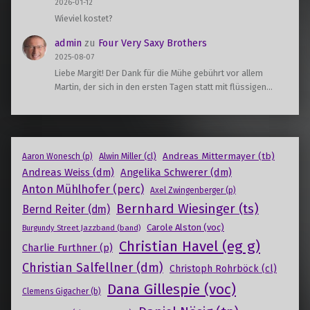
2026-01-12
Wieviel kostet?
admin
zu
Four Very Saxy Brothers
2025-08-07
Liebe Margit! Der Dank für die Mühe gebührt vor allem
Martin, der sich in den ersten Tagen statt mit flüssigen…
Andreas Mittermayer (tb)
Alwin Miller (cl)
Aaron Wonesch (p)
Andreas Weiss (dm)
Angelika Schwerer (dm)
Anton Mühlhofer (perc)
Axel Zwingenberger (p)
Bernhard Wiesinger (ts)
Bernd Reiter (dm)
Carole Alston (voc)
Burgundy Street Jazzband (band)
Christian Havel (eg g)
Charlie Furthner (p)
Christian Salfellner (dm)
Christoph Rohrböck (cl)
Dana Gillespie (voc)
Clemens Gigacher (b)