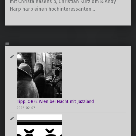
mit Christa Kasehs b, Christian Kurz dm & Andy
Harp harp einen hochinteressanten…
Tipp: ORF2 Wien bei Nacht mit Jazzland
2026-02-07