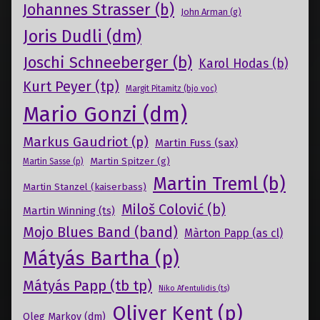
Johannes Strasser (b)
John Arman (g)
Joris Dudli (dm)
Joschi Schneeberger (b)
Karol Hodas (b)
Kurt Peyer (tp)
Margit Pitamitz (bjo voc)
Mario Gonzi (dm)
Markus Gaudriot (p)
Martin Fuss (sax)
Martin Spitzer (g)
Martin Sasse (p)
Martin Treml (b)
Martin Stanzel (kaiserbass)
Miloš Colović (b)
Martin Winning (ts)
Mojo Blues Band (band)
Màrton Papp (as cl)
Mátyás Bartha (p)
Mátyás Papp (tb tp)
Niko Afentulidis (ts)
Oliver Kent (p)
Oleg Markov (dm)