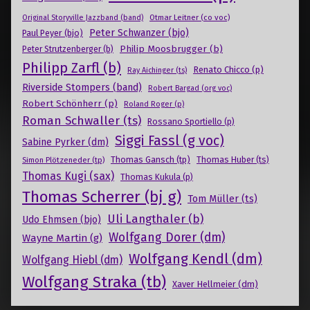
Otmar Leitner (co voc)
Original Storyville Jazzband (band)
Peter Schwanzer (bjo)
Paul Peyer (bjo)
Philip Moosbrugger (b)
Peter Strutzenberger (b)
Philipp Zarfl (b)
Renato Chicco (p)
Ray Aichinger (ts)
Riverside Stompers (band)
Robert Bargad (org voc)
Robert Schönherr (p)
Roland Roger (p)
Roman Schwaller (ts)
Rossano Sportiello (p)
Siggi Fassl (g voc)
Sabine Pyrker (dm)
Thomas Gansch (tp)
Simon Plötzeneder (tp)
Thomas Huber (ts)
Thomas Kugi (sax)
Thomas Kukula (p)
Thomas Scherrer (bj g)
Tom Müller (ts)
Uli Langthaler (b)
Udo Ehmsen (bjo)
Wolfgang Dorer (dm)
Wayne Martin (g)
Wolfgang Kendl (dm)
Wolfgang Hiebl (dm)
Wolfgang Straka (tb)
Xaver Hellmeier (dm)