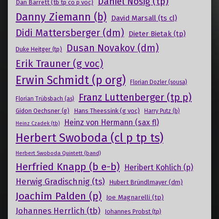
Daniel Nösig (tp)
Dan Barrett (tb tp co p voc)
Danny Ziemann (b)
David Marsall (ts cl)
Didi Mattersberger (dm)
Dieter Bietak (tp)
Dusan Novakov (dm)
Duke Heitger (tp)
Erik Trauner (g voc)
Erwin Schmidt (p org)
Florian Dozler (sousa)
Franz Luttenberger (tp p)
Florian Trübsbach (as)
Gidon Oechsner (g)
Hans Theessink (g voc)
Harry Putz (b)
Heinz von Hermann (sax fl)
Heinz Czadek (tb)
Herbert Swoboda (cl p tp ts)
Herbert Swoboda Quintett (band)
Herfried Knapp (b e-b)
Heribert Kohlich (p)
Herwig Gradischnig (ts)
Hubert Bründlmayer (dm)
Joachim Palden (p)
Joe Magnarelli (tp)
Johannes Herrlich (tb)
Johannes Probst (tp)