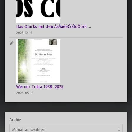
Das Quirks mit den ÁáÀàéèČćÒòÓóřš …
2025-12-17
Werner Tritta 1938 -2025
2025-05-18
Archiv