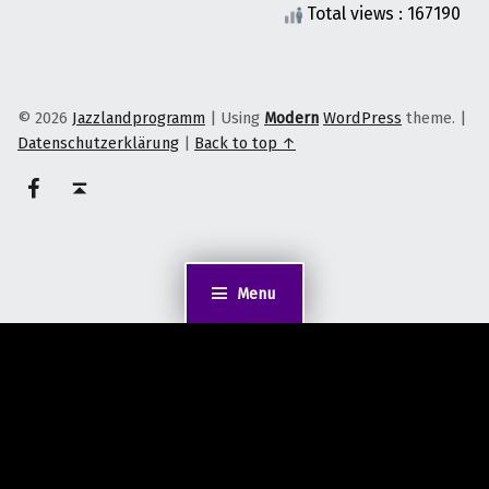
Total views : 167190
© 2026
Jazzlandprogramm
|
Using
Modern
WordPress
theme.
|
Datenschutzerklärung
|
Back to top ↑
on faceook
Back to top ↑
Menu