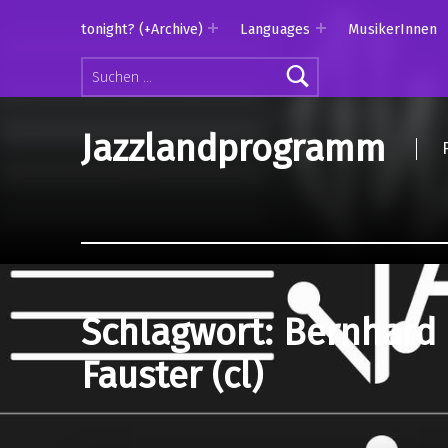
tonight? (+Archive)
Languages
MusikerInnen
Suchen nach:
Jazzlandprogramm
Schlagwort:
Bernhard
Fauster (cl)