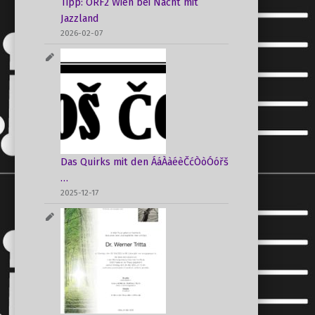
Tipp: ORF2 Wien bei Nacht mit
Jazzland
2026-02-07
Das Quirks mit den ÁáÀàéèČćÒòÓóřš
…
2025-12-17