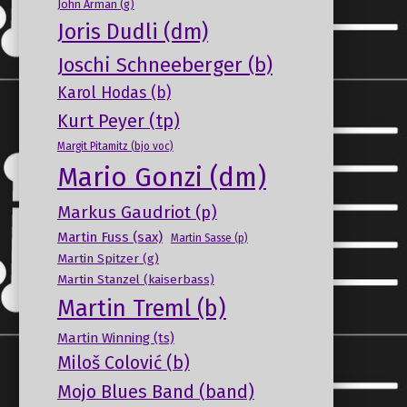
John Arman (g)
Joris Dudli (dm)
Joschi Schneeberger (b)
Karol Hodas (b)
Kurt Peyer (tp)
Margit Pitamitz (bjo voc)
Mario Gonzi (dm)
Markus Gaudriot (p)
Martin Fuss (sax)
Martin Sasse (p)
Martin Spitzer (g)
Martin Stanzel (kaiserbass)
Martin Treml (b)
Martin Winning (ts)
Miloš Colović (b)
Mojo Blues Band (band)