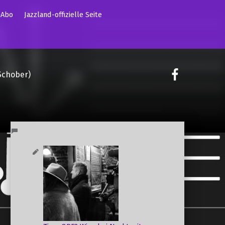
mAbo
Jazzland-offizielle Seite
on faceoo
Schober)