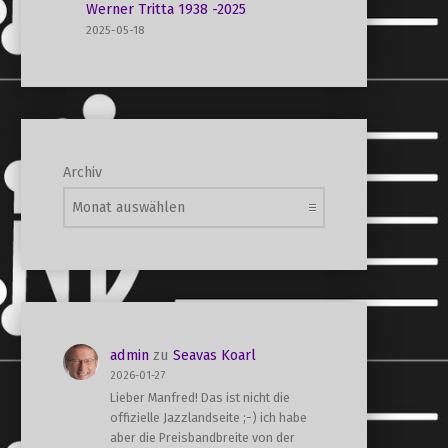
Werner Tritta 1938 -2025
2025-05-18
Archiv
admin
zu
Seavas Koarl
2026-01-27
Lieber Manfred! Das ist nicht die
offizielle Jazzlandseite ;-) ich habe
aber die Preisbandbreite von der