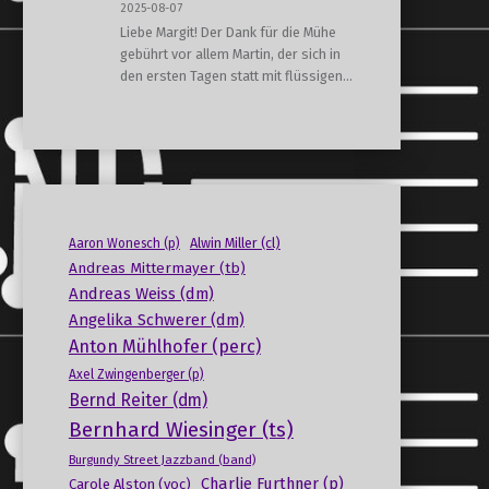
2025-08-07
Liebe Margit! Der Dank für die Mühe
gebührt vor allem Martin, der sich in
den ersten Tagen statt mit flüssigen…
Alwin Miller (cl)
Aaron Wonesch (p)
Andreas Mittermayer (tb)
Andreas Weiss (dm)
Angelika Schwerer (dm)
Anton Mühlhofer (perc)
Axel Zwingenberger (p)
Bernd Reiter (dm)
Bernhard Wiesinger (ts)
Burgundy Street Jazzband (band)
Charlie Furthner (p)
Carole Alston (voc)