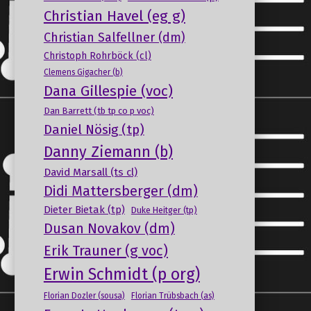
Christian Havel (eg g)
Christian Salfellner (dm)
Christoph Rohrböck (cl)
Clemens Gigacher (b)
Dana Gillespie (voc)
Dan Barrett (tb tp co p voc)
Daniel Nösig (tp)
Danny Ziemann (b)
David Marsall (ts cl)
Didi Mattersberger (dm)
Dieter Bietak (tp)
Duke Heitger (tp)
Dusan Novakov (dm)
Erik Trauner (g voc)
Erwin Schmidt (p org)
Florian Dozler (sousa)
Florian Trübsbach (as)