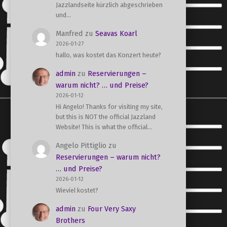
Jazzlandseite kürzlich abgeschrieben
und…
Manfred
zu
Seavas Koarl
2026-01-27
hallo, was kostet das Konzert heute?
admin
zu
Reservierungen –
warum nicht? … und Preise?
2026-01-12
Hi Angelo! Thanks for visiting my site,
but this is NOT the official Jazzland
Website! This is what the official…
Angelo Pittiglio
zu
Reservierungen – warum nicht?
… und Preise?
2026-01-12
Wieviel kostet?
admin
zu
Four Very Saxy
Brothers