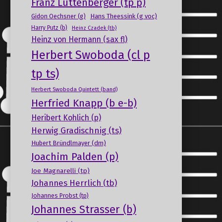
Franz Luttenberger (tp p)
Gidon Oechsner (g)
Hans Theessink (g voc)
Harry Putz (b)
Heinz Czadek (tb)
Heinz von Hermann (sax fl)
Herbert Swoboda (cl p
tp ts)
Herbert Swoboda Quintett (band)
Herfried Knapp (b e-b)
Heribert Kohlich (p)
Herwig Gradischnig (ts)
Hubert Bründlmayer (dm)
Joachim Palden (p)
Joe Magnarelli (tp)
Johannes Herrlich (tb)
Johannes Probst (tp)
Johannes Strasser (b)