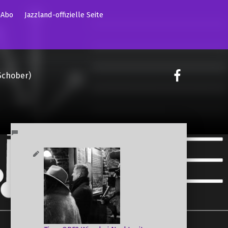
mAbo
Jazzland-offizielle Seite
on faceoo
Schober)