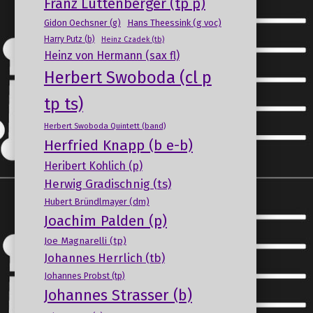
Franz Luttenberger (tp p)
Gidon Oechsner (g)
Hans Theessink (g voc)
Harry Putz (b)
Heinz Czadek (tb)
Heinz von Hermann (sax fl)
Herbert Swoboda (cl p
tp ts)
Herbert Swoboda Quintett (band)
Herfried Knapp (b e-b)
Heribert Kohlich (p)
Herwig Gradischnig (ts)
Hubert Bründlmayer (dm)
Joachim Palden (p)
Joe Magnarelli (tp)
Johannes Herrlich (tb)
Johannes Probst (tp)
Johannes Strasser (b)