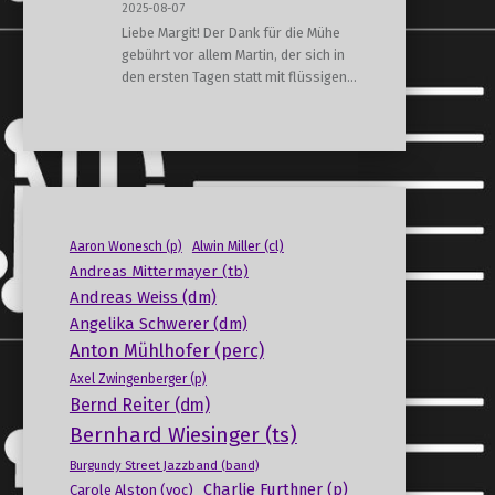
2025-08-07
Liebe Margit! Der Dank für die Mühe
gebührt vor allem Martin, der sich in
den ersten Tagen statt mit flüssigen…
Alwin Miller (cl)
Aaron Wonesch (p)
Andreas Mittermayer (tb)
Andreas Weiss (dm)
Angelika Schwerer (dm)
Anton Mühlhofer (perc)
Axel Zwingenberger (p)
Bernd Reiter (dm)
Bernhard Wiesinger (ts)
Burgundy Street Jazzband (band)
Charlie Furthner (p)
Carole Alston (voc)