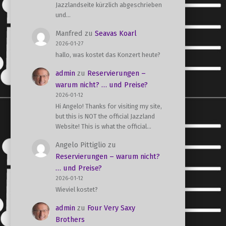
Jazzlandseite kürzlich abgeschrieben
und…
Manfred
zu
Seavas Koarl
2026-01-27
hallo, was kostet das Konzert heute?
admin
zu
Reservierungen –
warum nicht? … und Preise?
2026-01-12
Hi Angelo! Thanks for visiting my site,
but this is NOT the official Jazzland
Website! This is what the official…
Angelo Pittiglio
zu
Reservierungen – warum nicht?
… und Preise?
2026-01-12
Wieviel kostet?
admin
zu
Four Very Saxy
Brothers