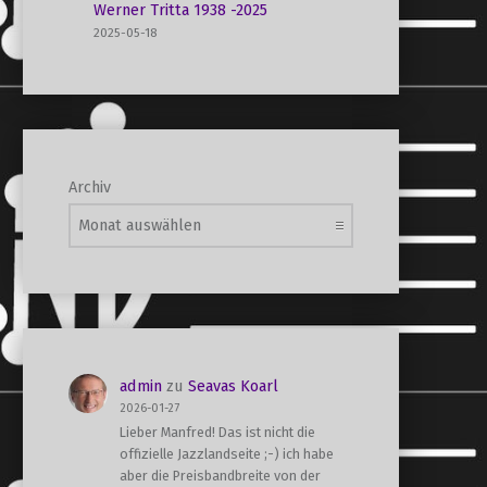
Werner Tritta 1938 -2025
2025-05-18
Archiv
admin
zu
Seavas Koarl
2026-01-27
Lieber Manfred! Das ist nicht die
offizielle Jazzlandseite ;-) ich habe
aber die Preisbandbreite von der