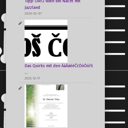
Tipp: ORF2 Wien bei Nacht mit
Jazzland
2026-02-07
Das Quirks mit den ÁáÀàéèČćÒòÓóřš
…
2025-12-17