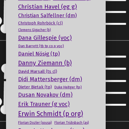
Christian Havel (eg g)
Christian Salfellner (dm)
Christoph Rohrböck (cl)
Clemens Gigacher (b)
Dana Gillespie (voc)
Dan Barrett (tb tp co p voc)
Daniel Nösig (tp)
Danny Ziemann (b)
David Marsall (ts cl)
Didi Mattersberger (dm)
Dieter Bietak (tp)
Duke Heitger (tp)
Dusan Novakov (dm)
Erik Trauner (g voc)
Erwin Schmidt (p org)
Florian Dozler (sousa)
Florian Trübsbach (as)