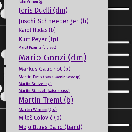
John Arman (g)
Joris Dudli (dm)
Joschi Schneeberger (b)
Karol Hodas (b)
Kurt Peyer (tp)
Margit Pitamitz (bjo voc)
Mario Gonzi (dm)
Markus Gaudriot (p)
Martin Fuss (sax)
Martin Sasse (p)
Martin Spitzer (g)
Martin Stanzel (kaiserbass)
Martin Treml (b)
Martin Winning (ts)
Miloš Colović (b)
Mojo Blues Band (band)