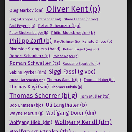
Oliver Kent (p)
Oleg Markov (dm)
Otmar Leitner (co voc)
Original Storyville Jazzband (band)
Peter Schwanzer (bjo)
Paul Peyer (bjo)
Philip Moosbrugger (b)
Peter Strutzenberger (b)
Philipp Zarfl (b)
Renato Chicco (p)
Ray Aichinger (ts)
Riverside Stompers (band)
Robert Bargad (org voc)
Robert Schönherr (p)
Roland Roger (p)
Roman Schwaller (ts)
Rossano Sportiello (p)
Siggi Fassl (g voc)
Sabine Pyrker (dm)
Thomas Gansch (tp)
Simon Plötzeneder (tp)
Thomas Huber (ts)
Thomas Kugi (sax)
Thomas Kukula (p)
Thomas Scherrer (bj g)
Tom Müller (ts)
Uli Langthaler (b)
Udo Ehmsen (bjo)
Wolfgang Dorer (dm)
Wayne Martin (g)
Wolfgang Kendl (dm)
Wolfgang Hiebl (dm)
Wolfgang Straka (tb)