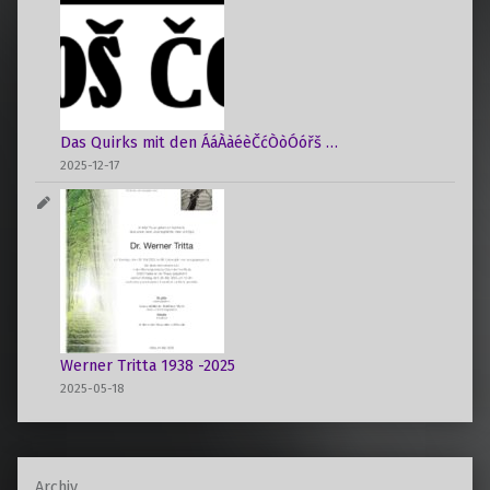
Das Quirks mit den ÁáÀàéèČćÒòÓóřš …
2025-12-17
Werner Tritta 1938 -2025
2025-05-18
Archiv