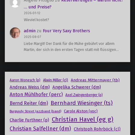
… und Preise?
2026-01-12
Wieviel kostet?
admin
zu
Four Very Saxy Brothers
2025-08-07
Liebe Margit! Der Dank für die Mühe gebührt vor allem
Martin, der sich in den ersten Tagen statt mit flüssigen…
Andreas Mittermayer (tb)
Alwin Miller (cl)
Aaron Wonesch (p)
Andreas Weiss (dm)
Angelika Schwerer (dm)
Anton Mühlhofer (perc)
Axel Zwingenberger (p)
Bernhard Wiesinger (ts)
Bernd Reiter (dm)
Carole Alston (voc)
Burgundy Street Jazzband (band)
Christian Havel (eg g)
Charlie Furthner (p)
Christian Salfellner (dm)
Christoph Rohrböck (cl)