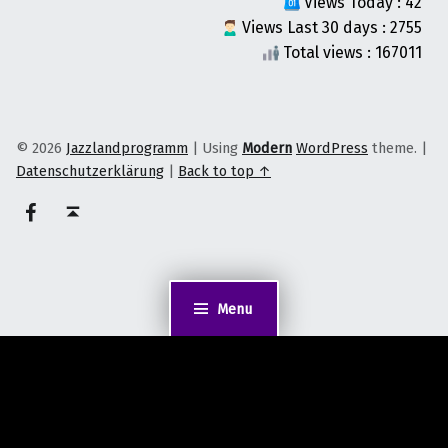
Views Today : 42
Views Last 30 days : 2755
Total views : 167011
© 2026
Jazzlandprogramm
|
Using
Modern
WordPress
theme.
|
Datenschutzerklärung
|
Back to top ↑
on faceook
Back to top ↑
Menu