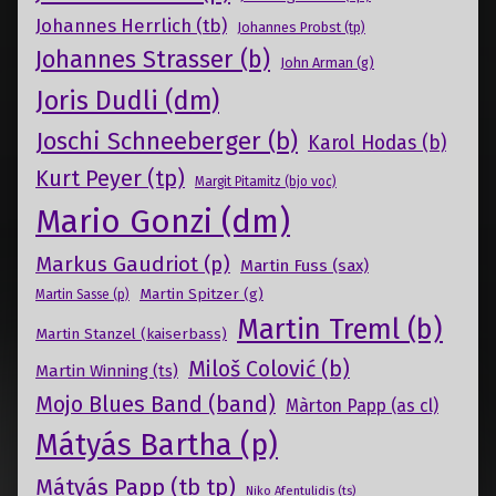
Johannes Herrlich (tb)
Johannes Probst (tp)
Johannes Strasser (b)
John Arman (g)
Joris Dudli (dm)
Joschi Schneeberger (b)
Karol Hodas (b)
Kurt Peyer (tp)
Margit Pitamitz (bjo voc)
Mario Gonzi (dm)
Markus Gaudriot (p)
Martin Fuss (sax)
Martin Spitzer (g)
Martin Sasse (p)
Martin Treml (b)
Martin Stanzel (kaiserbass)
Miloš Colović (b)
Martin Winning (ts)
Mojo Blues Band (band)
Màrton Papp (as cl)
Mátyás Bartha (p)
Mátyás Papp (tb tp)
Niko Afentulidis (ts)