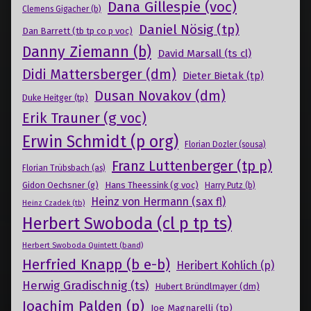
Dana Gillespie (voc)
Clemens Gigacher (b)
Daniel Nösig (tp)
Dan Barrett (tb tp co p voc)
Danny Ziemann (b)
David Marsall (ts cl)
Didi Mattersberger (dm)
Dieter Bietak (tp)
Dusan Novakov (dm)
Duke Heitger (tp)
Erik Trauner (g voc)
Erwin Schmidt (p org)
Florian Dozler (sousa)
Franz Luttenberger (tp p)
Florian Trübsbach (as)
Gidon Oechsner (g)
Hans Theessink (g voc)
Harry Putz (b)
Heinz von Hermann (sax fl)
Heinz Czadek (tb)
Herbert Swoboda (cl p tp ts)
Herbert Swoboda Quintett (band)
Herfried Knapp (b e-b)
Heribert Kohlich (p)
Herwig Gradischnig (ts)
Hubert Bründlmayer (dm)
Joachim Palden (p)
Joe Magnarelli (tp)