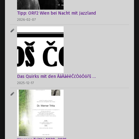
Tipp: ORF2 Wien bei Nacht mit Jazzland
2026-02-07
Das Quirks mit den ÁáÀàéèČćÒòÓóřš …
2025-12-17