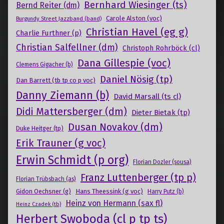
Bernhard Wiesinger (ts)
Bernd Reiter (dm)
Carole Alston (voc)
Burgundy Street Jazzband (band)
Christian Havel (eg g)
Charlie Furthner (p)
Christian Salfellner (dm)
Christoph Rohrböck (cl)
Dana Gillespie (voc)
Clemens Gigacher (b)
Daniel Nösig (tp)
Dan Barrett (tb tp co p voc)
Danny Ziemann (b)
David Marsall (ts cl)
Didi Mattersberger (dm)
Dieter Bietak (tp)
Dusan Novakov (dm)
Duke Heitger (tp)
Erik Trauner (g voc)
Erwin Schmidt (p org)
Florian Dozler (sousa)
Franz Luttenberger (tp p)
Florian Trübsbach (as)
Gidon Oechsner (g)
Hans Theessink (g voc)
Harry Putz (b)
Heinz von Hermann (sax fl)
Heinz Czadek (tb)
Herbert Swoboda (cl p tp ts)