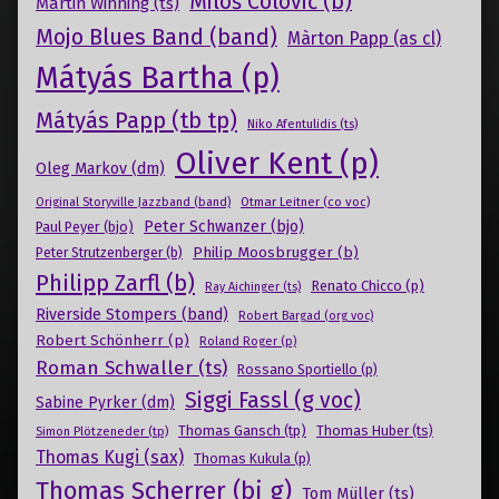
Miloš Colović (b)
Martin Winning (ts)
Mojo Blues Band (band)
Màrton Papp (as cl)
Mátyás Bartha (p)
Mátyás Papp (tb tp)
Niko Afentulidis (ts)
Oliver Kent (p)
Oleg Markov (dm)
Otmar Leitner (co voc)
Original Storyville Jazzband (band)
Peter Schwanzer (bjo)
Paul Peyer (bjo)
Philip Moosbrugger (b)
Peter Strutzenberger (b)
Philipp Zarfl (b)
Renato Chicco (p)
Ray Aichinger (ts)
Riverside Stompers (band)
Robert Bargad (org voc)
Robert Schönherr (p)
Roland Roger (p)
Roman Schwaller (ts)
Rossano Sportiello (p)
Siggi Fassl (g voc)
Sabine Pyrker (dm)
Thomas Gansch (tp)
Simon Plötzeneder (tp)
Thomas Huber (ts)
Thomas Kugi (sax)
Thomas Kukula (p)
Thomas Scherrer (bj g)
Tom Müller (ts)