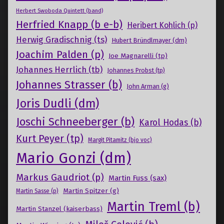
Herbert Swoboda Quintett (band)
Herfried Knapp (b e-b)
Heribert Kohlich (p)
Herwig Gradischnig (ts)
Hubert Bründlmayer (dm)
Joachim Palden (p)
Joe Magnarelli (tp)
Johannes Herrlich (tb)
Johannes Probst (tp)
Johannes Strasser (b)
John Arman (g)
Joris Dudli (dm)
Joschi Schneeberger (b)
Karol Hodas (b)
Kurt Peyer (tp)
Margit Pitamitz (bjo voc)
Mario Gonzi (dm)
Markus Gaudriot (p)
Martin Fuss (sax)
Martin Spitzer (g)
Martin Sasse (p)
Martin Treml (b)
Martin Stanzel (kaiserbass)