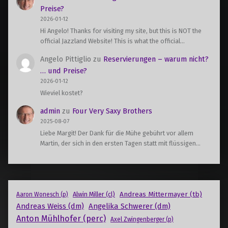
Preise?
2026-01-12
Hi Angelo! Thanks for visiting my site, but this is NOT the
official Jazzland Website! This is what the official…
Angelo Pittiglio
zu
Reservierungen – warum nicht?
… und Preise?
2026-01-12
Wieviel kostet?
admin
zu
Four Very Saxy Brothers
2025-08-07
Liebe Margit! Der Dank für die Mühe gebührt vor allem
Martin, der sich in den ersten Tagen statt mit flüssigen…
Andreas Mittermayer (tb)
Alwin Miller (cl)
Aaron Wonesch (p)
Andreas Weiss (dm)
Angelika Schwerer (dm)
Anton Mühlhofer (perc)
Axel Zwingenberger (p)