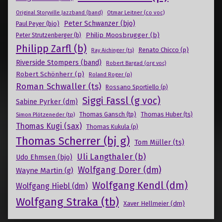
Otmar Leitner (co voc)
Original Storyville Jazzband (band)
Peter Schwanzer (bjo)
Paul Peyer (bjo)
Philip Moosbrugger (b)
Peter Strutzenberger (b)
Philipp Zarfl (b)
Renato Chicco (p)
Ray Aichinger (ts)
Riverside Stompers (band)
Robert Bargad (org voc)
Robert Schönherr (p)
Roland Roger (p)
Roman Schwaller (ts)
Rossano Sportiello (p)
Siggi Fassl (g voc)
Sabine Pyrker (dm)
Thomas Gansch (tp)
Simon Plötzeneder (tp)
Thomas Huber (ts)
Thomas Kugi (sax)
Thomas Kukula (p)
Thomas Scherrer (bj g)
Tom Müller (ts)
Uli Langthaler (b)
Udo Ehmsen (bjo)
Wolfgang Dorer (dm)
Wayne Martin (g)
Wolfgang Kendl (dm)
Wolfgang Hiebl (dm)
Wolfgang Straka (tb)
Xaver Hellmeier (dm)