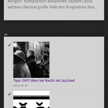
Morgan- Komposition benanntes Septett Ceora
widmen diesmal große Teile des Programms den…
Tipp: ORF2 Wien bei Nacht mit Jazzland
2026-02-07