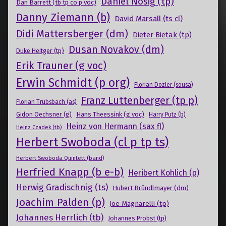
Daniel Nösig (tp)
Dan Barrett (tb tp co p voc)
Danny Ziemann (b)
David Marsall (ts cl)
Didi Mattersberger (dm)
Dieter Bietak (tp)
Dusan Novakov (dm)
Duke Heitger (tp)
Erik Trauner (g voc)
Erwin Schmidt (p org)
Florian Dozler (sousa)
Franz Luttenberger (tp p)
Florian Trübsbach (as)
Gidon Oechsner (g)
Hans Theessink (g voc)
Harry Putz (b)
Heinz von Hermann (sax fl)
Heinz Czadek (tb)
Herbert Swoboda (cl p tp ts)
Herbert Swoboda Quintett (band)
Herfried Knapp (b e-b)
Heribert Kohlich (p)
Herwig Gradischnig (ts)
Hubert Bründlmayer (dm)
Joachim Palden (p)
Joe Magnarelli (tp)
Johannes Herrlich (tb)
Johannes Probst (tp)