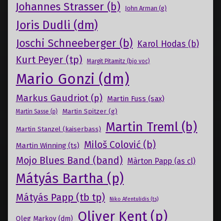
Johannes Strasser (b)
John Arman (g)
Joris Dudli (dm)
Joschi Schneeberger (b)
Karol Hodas (b)
Kurt Peyer (tp)
Margit Pitamitz (bjo voc)
Mario Gonzi (dm)
Markus Gaudriot (p)
Martin Fuss (sax)
Martin Spitzer (g)
Martin Sasse (p)
Martin Treml (b)
Martin Stanzel (kaiserbass)
Miloš Colović (b)
Martin Winning (ts)
Mojo Blues Band (band)
Màrton Papp (as cl)
Mátyás Bartha (p)
Mátyás Papp (tb tp)
Niko Afentulidis (ts)
Oliver Kent (p)
Oleg Markov (dm)