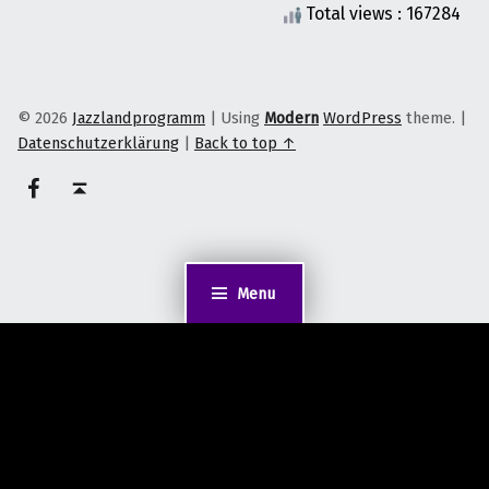
Total views : 167284
© 2026
Jazzlandprogramm
|
Using
Modern
WordPress
theme.
|
Datenschutzerklärung
|
Back to top ↑
on faceook
Back to top ↑
Menu