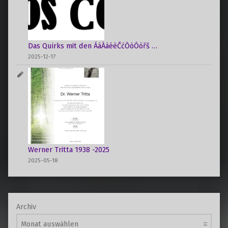
Das Quirks mit den ÁáÀàéèČćÒòÓóřš …
2025-12-17
Werner Tritta 1938 -2025
2025-05-18
Archiv