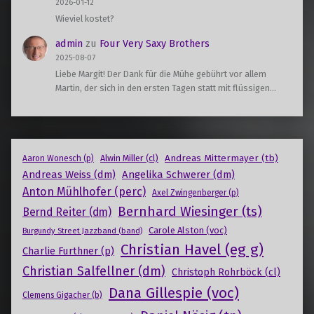
2026-01-12
Wieviel kostet?
admin
zu
Four Very Saxy Brothers
2025-08-07
Liebe Margit! Der Dank für die Mühe gebührt vor allem
Martin, der sich in den ersten Tagen statt mit flüssigen…
Andreas Mittermayer (tb)
Alwin Miller (cl)
Aaron Wonesch (p)
Andreas Weiss (dm)
Angelika Schwerer (dm)
Anton Mühlhofer (perc)
Axel Zwingenberger (p)
Bernhard Wiesinger (ts)
Bernd Reiter (dm)
Carole Alston (voc)
Burgundy Street Jazzband (band)
Christian Havel (eg g)
Charlie Furthner (p)
Christian Salfellner (dm)
Christoph Rohrböck (cl)
Dana Gillespie (voc)
Clemens Gigacher (b)