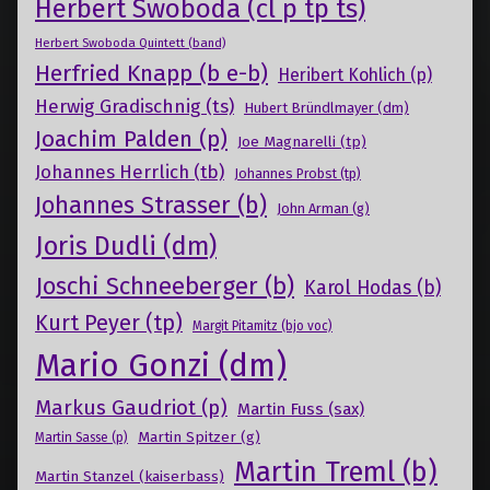
Herbert Swoboda (cl p tp ts)
Herbert Swoboda Quintett (band)
Herfried Knapp (b e-b)
Heribert Kohlich (p)
Herwig Gradischnig (ts)
Hubert Bründlmayer (dm)
Joachim Palden (p)
Joe Magnarelli (tp)
Johannes Herrlich (tb)
Johannes Probst (tp)
Johannes Strasser (b)
John Arman (g)
Joris Dudli (dm)
Joschi Schneeberger (b)
Karol Hodas (b)
Kurt Peyer (tp)
Margit Pitamitz (bjo voc)
Mario Gonzi (dm)
Markus Gaudriot (p)
Martin Fuss (sax)
Martin Spitzer (g)
Martin Sasse (p)
Martin Treml (b)
Martin Stanzel (kaiserbass)