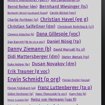
Axel Zwingenberger (p)
Bernhard Wiesinger (ts)
Bernd Reiter (dm)
Carole Alston (voc)
Burgundy Street Jazzband (band)
Christian Havel (eg g)
Charlie Furthner (p)
Christian Salfellner (dm)
Christoph Rohrböck (cl)
Dana Gillespie (voc)
Clemens Gigacher (b)
Daniel Nösig (tp)
Dan Barrett (tb tp co p voc)
Danny Ziemann (b)
David Marsall (ts cl)
Didi Mattersberger (dm)
Dieter Bietak (tp)
Dusan Novakov (dm)
Duke Heitger (tp)
Erik Trauner (g voc)
Erwin Schmidt (p org)
Florian Dozler (sousa)
Franz Luttenberger (tp p)
Florian Trübsbach (as)
Gidon Oechsner (g)
Hans Theessink (g voc)
Harry Putz (b)
Heinz von Hermann (sax fl)
Heinz Czadek (tb)