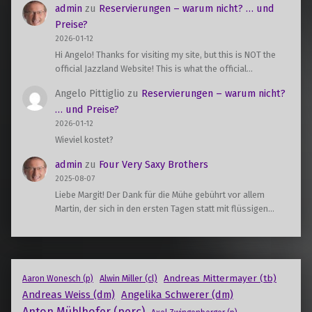
admin
zu
Reservierungen – warum nicht? … und
Preise?
2026-01-12
Hi Angelo! Thanks for visiting my site, but this is NOT the
official Jazzland Website! This is what the official…
Angelo Pittiglio
zu
Reservierungen – warum nicht?
… und Preise?
2026-01-12
Wieviel kostet?
admin
zu
Four Very Saxy Brothers
2025-08-07
Liebe Margit! Der Dank für die Mühe gebührt vor allem
Martin, der sich in den ersten Tagen statt mit flüssigen…
Andreas Mittermayer (tb)
Alwin Miller (cl)
Aaron Wonesch (p)
Andreas Weiss (dm)
Angelika Schwerer (dm)
Anton Mühlhofer (perc)