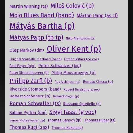
Miloš Colović (b)
Martin Winning (ts)
Mojo Blues Band (band)
Màrton Papp (as cl)
Mátyás Bartha (p)
Mátyás Papp (tb tp)
Niko Afentulidis (ts)
Oliver Kent (p)
Oleg Markov (dm)
Otmar Leitner (co voc)
Original Storyville Jazzband (band)
Peter Schwanzer (bjo)
Paul Peyer (bjo)
Philip Moosbrugger (b)
Peter Strutzenberger (b)
Philipp Zarfl (b)
Renato Chicco (p)
Ray Aichinger (ts)
Riverside Stompers (band)
Robert Bargad (org voc)
Robert Schönherr (p)
Roland Roger (p)
Roman Schwaller (ts)
Rossano Sportiello (p)
Siggi Fassl (g voc)
Sabine Pyrker (dm)
Thomas Gansch (tp)
Simon Plötzeneder (tp)
Thomas Huber (ts)
Thomas Kugi (sax)
Thomas Kukula (p)