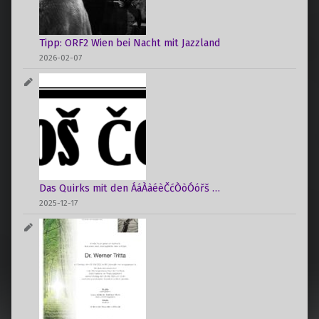
Tipp: ORF2 Wien bei Nacht mit Jazzland
2026-02-07
Das Quirks mit den ÁáÀàéèČćÒòÓóřš …
2025-12-17