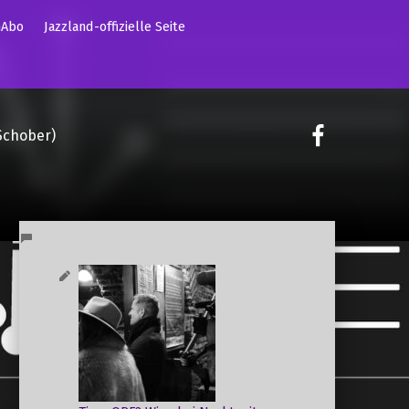
mAbo
Jazzland-offizielle Seite
on faceoo
Schober)