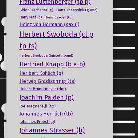
Franz Luttenberger (tp p)
Gidon Oechsner (g)
Hans Theessink (g voc)
Harry Putz (b)
Heinz Czadek (tb)
Heinz von Hermann (sax fl)
Herbert Swoboda (cl p
tp ts)
Herbert Swoboda Quintett (band)
Herfried Knapp (b e-b)
Heribert Kohlich (p)
Herwig Gradischnig (ts)
Hubert Bründlmayer (dm)
Joachim Palden (p)
Joe Magnarelli (tp)
Johannes Herrlich (tb)
Johannes Probst (tp)
Johannes Strasser (b)