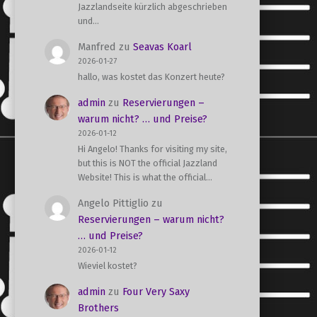
Jazzlandseite kürzlich abgeschrieben
und…
Manfred
zu
Seavas Koarl
2026-01-27
hallo, was kostet das Konzert heute?
admin
zu
Reservierungen –
warum nicht? … und Preise?
2026-01-12
Hi Angelo! Thanks for visiting my site,
but this is NOT the official Jazzland
Website! This is what the official…
Angelo Pittiglio
zu
Reservierungen – warum nicht?
… und Preise?
2026-01-12
Wieviel kostet?
admin
zu
Four Very Saxy
Brothers