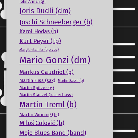
John Arman (g)
Joris Dudli (dm)
Joschi Schneeberger (b)
Karol Hodas (b)
Kurt Peyer (tp)
Margit Pitamitz (bjo voc)
Mario Gonzi (dm)
Markus Gaudriot (p)
Martin Fuss (sax)
Martin Sasse (p)
Martin Spitzer (g)
Martin Stanzel (kaiserbass)
Martin Treml (b)
Martin Winning (ts)
Miloš Colović (b)
Mojo Blues Band (band)