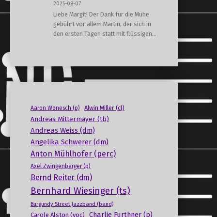
2025-08-07
Liebe Margit! Der Dank für die Mühe
gebührt vor allem Martin, der sich in
den ersten Tagen statt mit flüssigen…
Alwin Miller (cl)
Aaron Wonesch (p)
Andreas Mittermayer (tb)
Andreas Weiss (dm)
Angelika Schwerer (dm)
Anton Mühlhofer (perc)
Axel Zwingenberger (p)
Bernd Reiter (dm)
Bernhard Wiesinger (ts)
Burgundy Street Jazzband (band)
Charlie Furthner (p)
Carole Alston (voc)