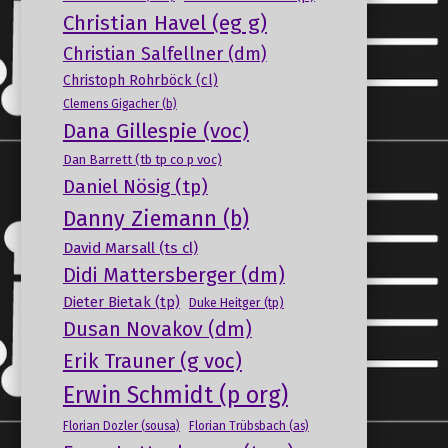
Christian Havel (eg g)
Christian Salfellner (dm)
Christoph Rohrböck (cl)
Clemens Gigacher (b)
Dana Gillespie (voc)
Dan Barrett (tb tp co p voc)
Daniel Nösig (tp)
Danny Ziemann (b)
David Marsall (ts cl)
Didi Mattersberger (dm)
Dieter Bietak (tp)
Duke Heitger (tp)
Dusan Novakov (dm)
Erik Trauner (g voc)
Erwin Schmidt (p org)
Florian Dozler (sousa)
Florian Trübsbach (as)