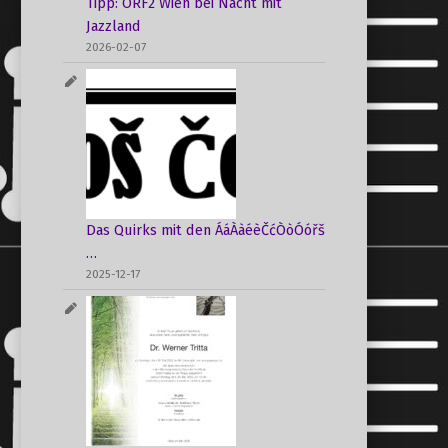
Tipp: ORF2 Wien bei Nacht mit
Jazzland
2026-02-07
Das Quirks mit den ÁáÀàéèČćÒòÓóřš
…
2025-12-17