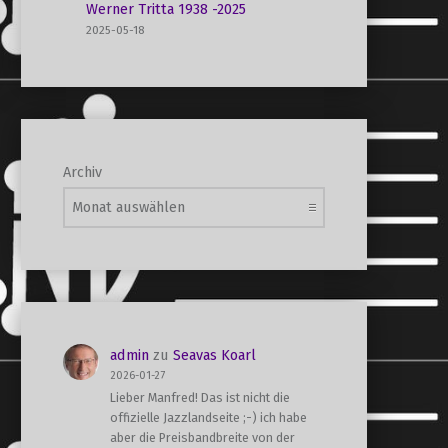
Werner Tritta 1938 -2025
2025-05-18
Archiv
admin
zu
Seavas Koarl
2026-01-27
Lieber Manfred! Das ist nicht die
offizielle Jazzlandseite ;-) ich habe
aber die Preisbandbreite von der