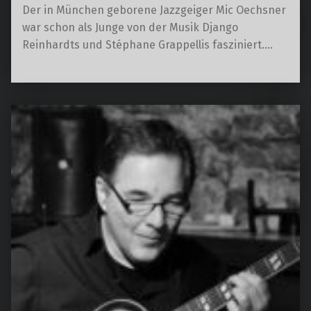
Der in München geborene Jazzgeiger Mic Oechsner
war schon als Junge von der Musik Django
Reinhardts und Stéphane Grappellis fasziniert.…