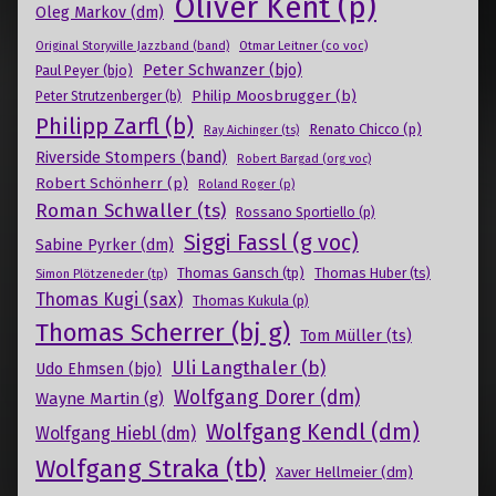
Oliver Kent (p)
Oleg Markov (dm)
Otmar Leitner (co voc)
Original Storyville Jazzband (band)
Peter Schwanzer (bjo)
Paul Peyer (bjo)
Philip Moosbrugger (b)
Peter Strutzenberger (b)
Philipp Zarfl (b)
Renato Chicco (p)
Ray Aichinger (ts)
Riverside Stompers (band)
Robert Bargad (org voc)
Robert Schönherr (p)
Roland Roger (p)
Roman Schwaller (ts)
Rossano Sportiello (p)
Siggi Fassl (g voc)
Sabine Pyrker (dm)
Thomas Gansch (tp)
Simon Plötzeneder (tp)
Thomas Huber (ts)
Thomas Kugi (sax)
Thomas Kukula (p)
Thomas Scherrer (bj g)
Tom Müller (ts)
Uli Langthaler (b)
Udo Ehmsen (bjo)
Wolfgang Dorer (dm)
Wayne Martin (g)
Wolfgang Kendl (dm)
Wolfgang Hiebl (dm)
Wolfgang Straka (tb)
Xaver Hellmeier (dm)