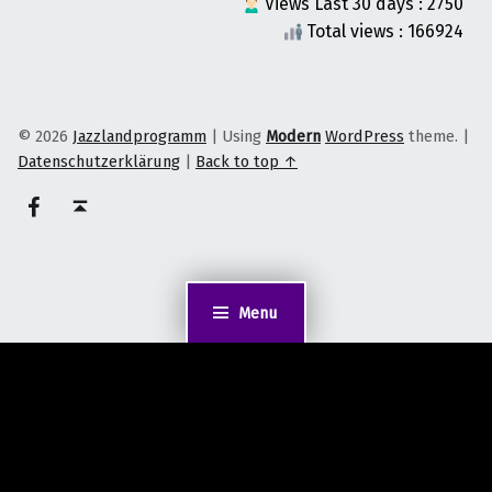
Views Last 30 days : 2750
Total views : 166924
© 2026
Jazzlandprogramm
|
Using
Modern
WordPress
theme.
|
Datenschutzerklärung
|
Back to top ↑
on faceook
Back to top ↑
Menu