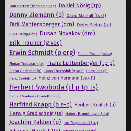
Daniel Nösig (tp)
Dan Barrett (tb tp co p voc)
Danny Ziemann (b)
David Marsall (ts cl)
Didi Mattersberger (dm)
Dieter Bietak (tp)
Dusan Novakov (dm)
Duke Heitger (tp)
Erik Trauner (g voc)
Erwin Schmidt (p org)
Florian Dozler (sousa)
Franz Luttenberger (tp p)
Florian Trübsbach (as)
Gidon Oechsner (g)
Hans Theessink (g voc)
Harry Putz (b)
Heinz von Hermann (sax fl)
Heinz Czadek (tb)
Herbert Swoboda (cl p tp ts)
Herbert Swoboda Quintett (band)
Herfried Knapp (b e-b)
Heribert Kohlich (p)
Herwig Gradischnig (ts)
Hubert Bründlmayer (dm)
Joachim Palden (p)
Joe Magnarelli (tp)
Johannes Herrlich (tb)