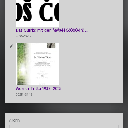
Das Quirks mit den ÁáÀàéèČćÒòÓóřš …
2025-12-17
Werner Tritta 1938 -2025
2025-05-18
Archiv