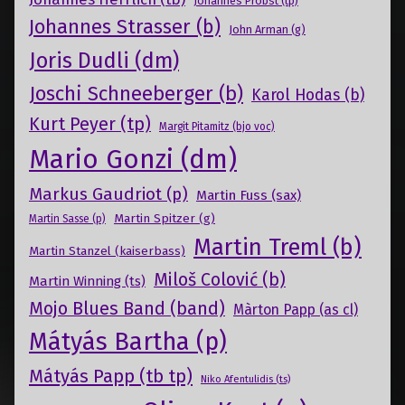
Johannes Probst (tp)
Johannes Strasser (b)
John Arman (g)
Joris Dudli (dm)
Joschi Schneeberger (b)
Karol Hodas (b)
Kurt Peyer (tp)
Margit Pitamitz (bjo voc)
Mario Gonzi (dm)
Markus Gaudriot (p)
Martin Fuss (sax)
Martin Spitzer (g)
Martin Sasse (p)
Martin Treml (b)
Martin Stanzel (kaiserbass)
Miloš Colović (b)
Martin Winning (ts)
Mojo Blues Band (band)
Màrton Papp (as cl)
Mátyás Bartha (p)
Mátyás Papp (tb tp)
Niko Afentulidis (ts)