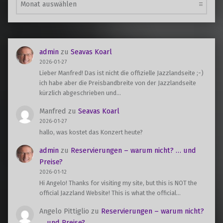
admin
zu
Seavas Koarl
2026-01-27
Lieber Manfred! Das ist nicht die offizielle Jazzlandseite ;-)
ich habe aber die Preisbandbreite von der Jazzlandseite
kürzlich abgeschrieben und…
Manfred
zu
Seavas Koarl
2026-01-27
hallo, was kostet das Konzert heute?
admin
zu
Reservierungen – warum nicht? … und
Preise?
2026-01-12
Hi Angelo! Thanks for visiting my site, but this is NOT the
official Jazzland Website! This is what the official…
Angelo Pittiglio
zu
Reservierungen – warum nicht?
… und Preise?