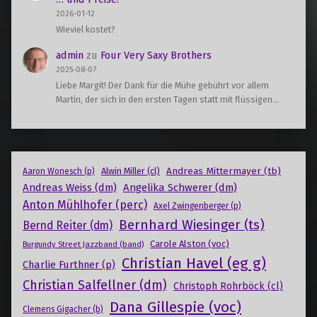
2026-01-12
Wieviel kostet?
admin
zu
Four Very Saxy Brothers
2025-08-07
Liebe Margit! Der Dank für die Mühe gebührt vor allem
Martin, der sich in den ersten Tagen statt mit flüssigen…
Andreas Mittermayer (tb)
Alwin Miller (cl)
Aaron Wonesch (p)
Andreas Weiss (dm)
Angelika Schwerer (dm)
Anton Mühlhofer (perc)
Axel Zwingenberger (p)
Bernhard Wiesinger (ts)
Bernd Reiter (dm)
Carole Alston (voc)
Burgundy Street Jazzband (band)
Christian Havel (eg g)
Charlie Furthner (p)
Christian Salfellner (dm)
Christoph Rohrböck (cl)
Dana Gillespie (voc)
Clemens Gigacher (b)