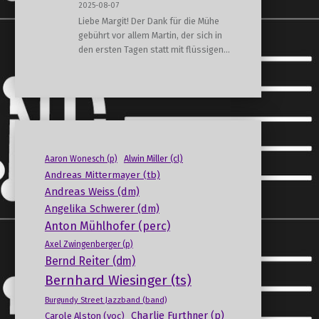
2025-08-07
Liebe Margit! Der Dank für die Mühe
gebührt vor allem Martin, der sich in
den ersten Tagen statt mit flüssigen…
Alwin Miller (cl)
Aaron Wonesch (p)
Andreas Mittermayer (tb)
Andreas Weiss (dm)
Angelika Schwerer (dm)
Anton Mühlhofer (perc)
Axel Zwingenberger (p)
Bernd Reiter (dm)
Bernhard Wiesinger (ts)
Burgundy Street Jazzband (band)
Charlie Furthner (p)
Carole Alston (voc)