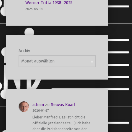
Werner Tritta 1938 -2025
2025-05-18
Archiv
admin
zu
Seavas Koarl
2026-01-27
Lieber Manfred! Das ist nicht die
offizielle Jazzlandseite ;-) ich habe
aber die Preisbandbreite von der