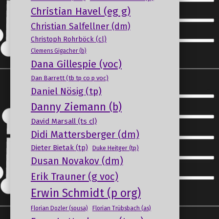
Christian Havel (eg g)
Christian Salfellner (dm)
Christoph Rohrböck (cl)
Clemens Gigacher (b)
Dana Gillespie (voc)
Dan Barrett (tb tp co p voc)
Daniel Nösig (tp)
Danny Ziemann (b)
David Marsall (ts cl)
Didi Mattersberger (dm)
Dieter Bietak (tp)
Duke Heitger (tp)
Dusan Novakov (dm)
Erik Trauner (g voc)
Erwin Schmidt (p org)
Florian Dozler (sousa)
Florian Trübsbach (as)