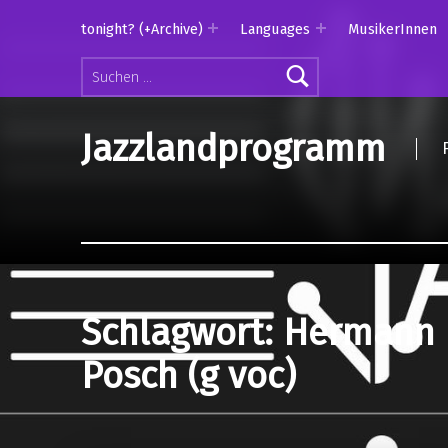
tonight? (+Archive)
Languages
MusikerInnen
Suchen nach:
Jazzlandprogramm
Schlagwort:
Hermann
Posch (g voc)