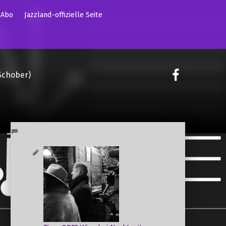
mAbo
Jazzland-offizielle Seite
on faceoo
Schober)