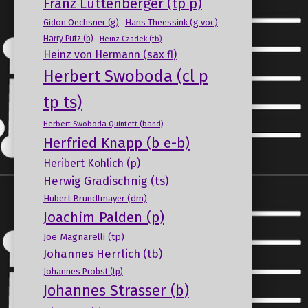
Franz Luttenberger (tp p)
Gidon Oechsner (g)
Hans Theessink (g voc)
Harry Putz (b)
Heinz Czadek (tb)
Heinz von Hermann (sax fl)
Herbert Swoboda (cl p
tp ts)
Herbert Swoboda Quintett (band)
Herfried Knapp (b e-b)
Heribert Kohlich (p)
Herwig Gradischnig (ts)
Hubert Bründlmayer (dm)
Joachim Palden (p)
Joe Magnarelli (tp)
Johannes Herrlich (tb)
Johannes Probst (tp)
Johannes Strasser (b)