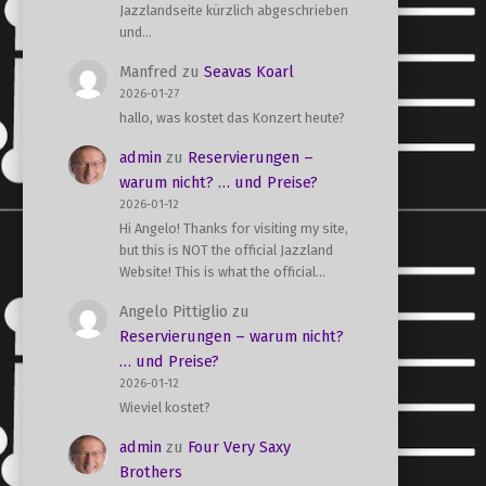
Jazzlandseite kürzlich abgeschrieben
und…
Manfred
zu
Seavas Koarl
2026-01-27
hallo, was kostet das Konzert heute?
admin
zu
Reservierungen –
warum nicht? … und Preise?
2026-01-12
Hi Angelo! Thanks for visiting my site,
but this is NOT the official Jazzland
Website! This is what the official…
Angelo Pittiglio
zu
Reservierungen – warum nicht?
… und Preise?
2026-01-12
Wieviel kostet?
admin
zu
Four Very Saxy
Brothers