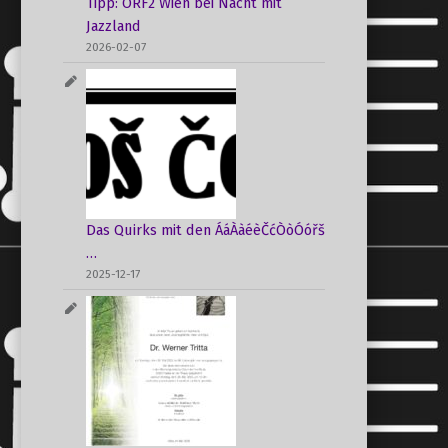
Tipp: ORF2 Wien bei Nacht mit
Jazzland
2026-02-07
Das Quirks mit den ÁáÀàéèČćÒòÓóřš
…
2025-12-17