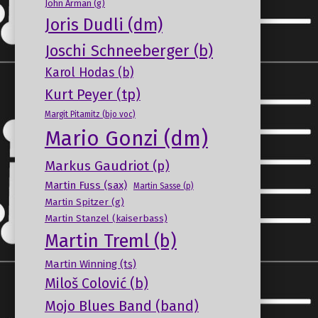
John Arman (g)
Joris Dudli (dm)
Joschi Schneeberger (b)
Karol Hodas (b)
Kurt Peyer (tp)
Margit Pitamitz (bjo voc)
Mario Gonzi (dm)
Markus Gaudriot (p)
Martin Fuss (sax)
Martin Sasse (p)
Martin Spitzer (g)
Martin Stanzel (kaiserbass)
Martin Treml (b)
Martin Winning (ts)
Miloš Colović (b)
Mojo Blues Band (band)