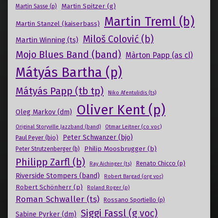
Martin Spitzer (g)
Martin Sasse (p)
Martin Treml (b)
Martin Stanzel (kaiserbass)
Miloš Colović (b)
Martin Winning (ts)
Mojo Blues Band (band)
Màrton Papp (as cl)
Mátyás Bartha (p)
Mátyás Papp (tb tp)
Niko Afentulidis (ts)
Oliver Kent (p)
Oleg Markov (dm)
Otmar Leitner (co voc)
Original Storyville Jazzband (band)
Peter Schwanzer (bjo)
Paul Peyer (bjo)
Philip Moosbrugger (b)
Peter Strutzenberger (b)
Philipp Zarfl (b)
Renato Chicco (p)
Ray Aichinger (ts)
Riverside Stompers (band)
Robert Bargad (org voc)
Robert Schönherr (p)
Roland Roger (p)
Roman Schwaller (ts)
Rossano Sportiello (p)
Siggi Fassl (g voc)
Sabine Pyrker (dm)