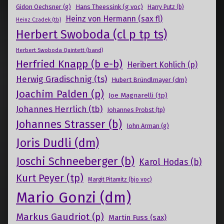
Gidon Oechsner (g)
Hans Theessink (g voc)
Harry Putz (b)
Heinz von Hermann (sax fl)
Heinz Czadek (tb)
Herbert Swoboda (cl p tp ts)
Herbert Swoboda Quintett (band)
Herfried Knapp (b e-b)
Heribert Kohlich (p)
Herwig Gradischnig (ts)
Hubert Bründlmayer (dm)
Joachim Palden (p)
Joe Magnarelli (tp)
Johannes Herrlich (tb)
Johannes Probst (tp)
Johannes Strasser (b)
John Arman (g)
Joris Dudli (dm)
Joschi Schneeberger (b)
Karol Hodas (b)
Kurt Peyer (tp)
Margit Pitamitz (bjo voc)
Mario Gonzi (dm)
Markus Gaudriot (p)
Martin Fuss (sax)