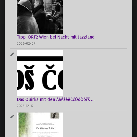
Tipp: ORF2 Wien bei Nacht mit Jazzland
2026-02-07
Das Quirks mit den ÁáÀàéèČćÒòÓóřš …
2025-12-17