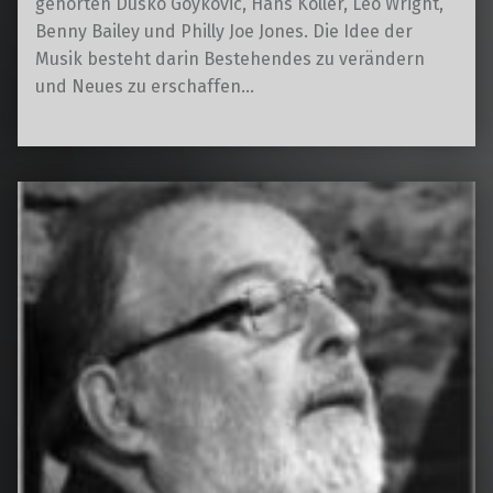
gehörten Dusko Goykovic, Hans Koller, Leo Wright,
Benny Bailey und Philly Joe Jones. Die Idee der
Musik besteht darin Bestehendes zu verändern
und Neues zu erschaffen…