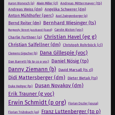
Andreas Mittermayer (tb)
Alwin Miller (cl)
Aaron Wonesch (p)
Andreas Weiss (dm)
Angelika Schwerer (dm)
Anton Mühlhofer (perc)
Axel Zwingenberger (p)
Bernhard Wiesinger (ts)
Bernd Reiter (dm)
Carole Alston (voc)
Burgundy Street Jazzband (band)
Christian Havel (eg g)
Charlie Furthner (p)
Christian Salfellner (dm)
Christoph Rohrböck (cl)
Dana Gillespie (voc)
Clemens Gigacher (b)
Daniel Nösig (tp)
Dan Barrett (tb tp co p voc)
Danny Ziemann (b)
David Marsall (ts cl)
Didi Mattersberger (dm)
Dieter Bietak (tp)
Dusan Novakov (dm)
Duke Heitger (tp)
Erik Trauner (g voc)
Erwin Schmidt (p org)
Florian Dozler (sousa)
Franz Luttenberger (tp p)
Florian Trübsbach (as)