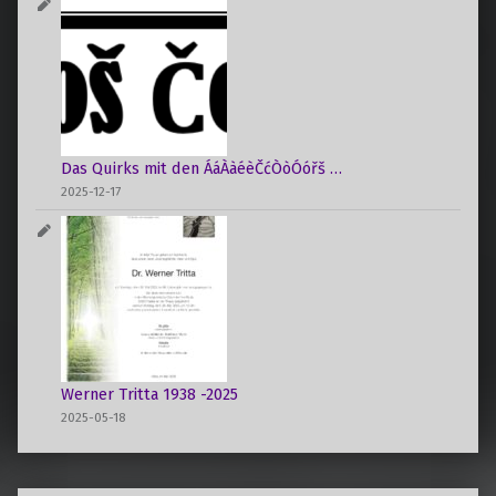
Das Quirks mit den ÁáÀàéèČćÒòÓóřš …
2025-12-17
Werner Tritta 1938 -2025
2025-05-18