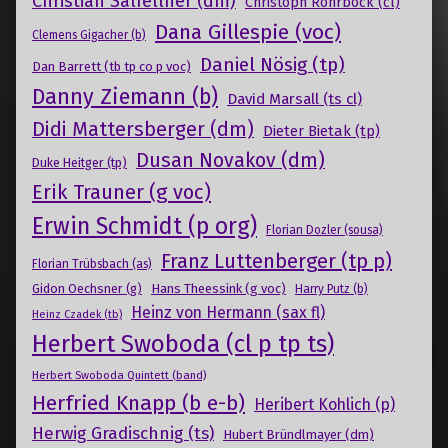
Christian Salfellner (dm)
Christoph Rohrböck (cl)
Dana Gillespie (voc)
Clemens Gigacher (b)
Daniel Nösig (tp)
Dan Barrett (tb tp co p voc)
Danny Ziemann (b)
David Marsall (ts cl)
Didi Mattersberger (dm)
Dieter Bietak (tp)
Dusan Novakov (dm)
Duke Heitger (tp)
Erik Trauner (g voc)
Erwin Schmidt (p org)
Florian Dozler (sousa)
Franz Luttenberger (tp p)
Florian Trübsbach (as)
Gidon Oechsner (g)
Hans Theessink (g voc)
Harry Putz (b)
Heinz von Hermann (sax fl)
Heinz Czadek (tb)
Herbert Swoboda (cl p tp ts)
Herbert Swoboda Quintett (band)
Herfried Knapp (b e-b)
Heribert Kohlich (p)
Herwig Gradischnig (ts)
Hubert Bründlmayer (dm)