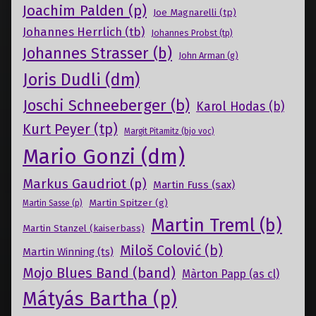
Joachim Palden (p)
Joe Magnarelli (tp)
Johannes Herrlich (tb)
Johannes Probst (tp)
Johannes Strasser (b)
John Arman (g)
Joris Dudli (dm)
Joschi Schneeberger (b)
Karol Hodas (b)
Kurt Peyer (tp)
Margit Pitamitz (bjo voc)
Mario Gonzi (dm)
Markus Gaudriot (p)
Martin Fuss (sax)
Martin Spitzer (g)
Martin Sasse (p)
Martin Treml (b)
Martin Stanzel (kaiserbass)
Miloš Colović (b)
Martin Winning (ts)
Mojo Blues Band (band)
Màrton Papp (as cl)
Mátyás Bartha (p)