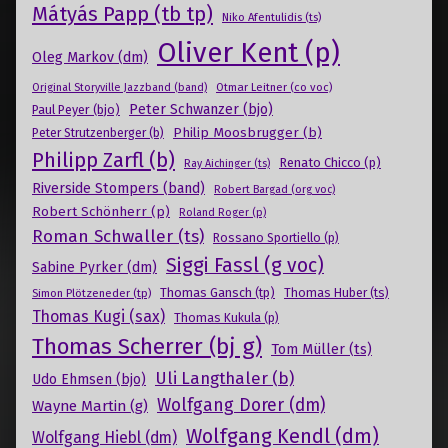
Mátyás Papp (tb tp)
Niko Afentulidis (ts)
Oliver Kent (p)
Oleg Markov (dm)
Otmar Leitner (co voc)
Original Storyville Jazzband (band)
Peter Schwanzer (bjo)
Paul Peyer (bjo)
Philip Moosbrugger (b)
Peter Strutzenberger (b)
Philipp Zarfl (b)
Renato Chicco (p)
Ray Aichinger (ts)
Riverside Stompers (band)
Robert Bargad (org voc)
Robert Schönherr (p)
Roland Roger (p)
Roman Schwaller (ts)
Rossano Sportiello (p)
Siggi Fassl (g voc)
Sabine Pyrker (dm)
Thomas Gansch (tp)
Simon Plötzeneder (tp)
Thomas Huber (ts)
Thomas Kugi (sax)
Thomas Kukula (p)
Thomas Scherrer (bj g)
Tom Müller (ts)
Uli Langthaler (b)
Udo Ehmsen (bjo)
Wolfgang Dorer (dm)
Wayne Martin (g)
Wolfgang Kendl (dm)
Wolfgang Hiebl (dm)