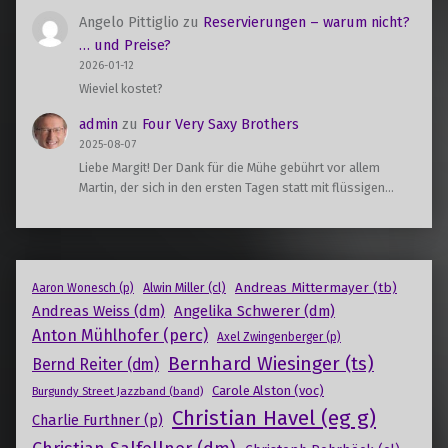
Angelo Pittiglio
zu
Reservierungen – warum nicht?
… und Preise?
2026-01-12
Wieviel kostet?
admin
zu
Four Very Saxy Brothers
2025-08-07
Liebe Margit! Der Dank für die Mühe gebührt vor allem
Martin, der sich in den ersten Tagen statt mit flüssigen…
Andreas Mittermayer (tb)
Alwin Miller (cl)
Aaron Wonesch (p)
Andreas Weiss (dm)
Angelika Schwerer (dm)
Anton Mühlhofer (perc)
Axel Zwingenberger (p)
Bernhard Wiesinger (ts)
Bernd Reiter (dm)
Carole Alston (voc)
Burgundy Street Jazzband (band)
Christian Havel (eg g)
Charlie Furthner (p)