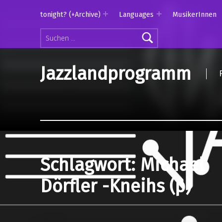
tonight? (+Archive)
Languages
MusikerInnen
Suchen nach:
Jazzlandprogramm
Schlagwort:
Michael
Dörfler -Kneihs (p)