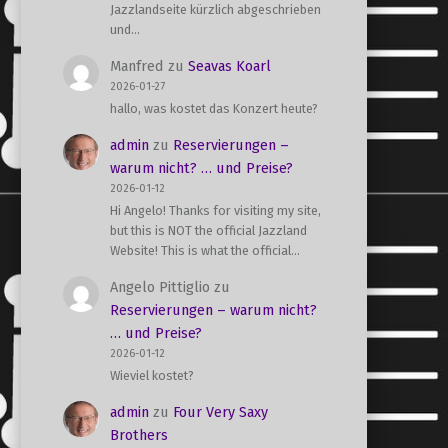
Jazzlandseite kürzlich abgeschrieben
und…
Manfred
zu
Seavas Koarl
2026-01-27
hallo, was kostet das Konzert heute?
admin
zu
Reservierungen –
warum nicht? … und Preise?
2026-01-12
Hi Angelo! Thanks for visiting my site,
but this is NOT the official Jazzland
Website! This is what the official…
Angelo Pittiglio
zu
Reservierungen – warum nicht?
… und Preise?
2026-01-12
Wieviel kostet?
admin
zu
Four Very Saxy
Brothers