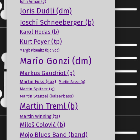
John Arman (g)
Joris Dudli (dm)
Joschi Schneeberger (b)
Karol Hodas (b)
Kurt Peyer (tp)
Margit Pitamitz (bjo voc)
Mario Gonzi (dm)
Markus Gaudriot (p)
Martin Fuss (sax)
Martin Sasse (p)
Martin Spitzer (g)
Martin Stanzel (kaiserbass)
Martin Treml (b)
Martin Winning (ts)
Miloš Colović (b)
Mojo Blues Band (band)