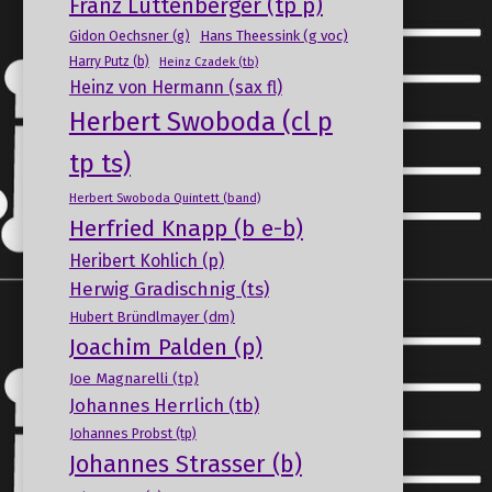
Franz Luttenberger (tp p)
Gidon Oechsner (g)
Hans Theessink (g voc)
Harry Putz (b)
Heinz Czadek (tb)
Heinz von Hermann (sax fl)
Herbert Swoboda (cl p
tp ts)
Herbert Swoboda Quintett (band)
Herfried Knapp (b e-b)
Heribert Kohlich (p)
Herwig Gradischnig (ts)
Hubert Bründlmayer (dm)
Joachim Palden (p)
Joe Magnarelli (tp)
Johannes Herrlich (tb)
Johannes Probst (tp)
Johannes Strasser (b)