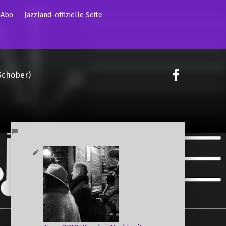
mAbo
Jazzland-offizielle Seite
on faceoo
Schober)