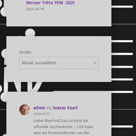
Werner Tritta 1938 -2025
2025-05-18
Archiv
admin
zu
Seavas Koarl
2026-01-27
Lieber Manfred! Das ist nicht die
offizielle Jazzlandseite ;-) ich habe
aber die Preisbandbreite von der