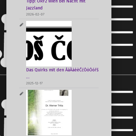
Tipp: ORF2 Wien bei Nacht mit
Jazzland
2026-02-07
Das Quirks mit den ÁáÀàéèČćÒòÓóřš
…
2025-12-17