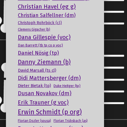
Christian Havel (eg g)
Christian Salfellner (dm)
Christoph Rohrböck (cl)
Clemens Gigacher (b)
Dana Gillespie (voc)
Dan Barrett (tb tp co p voc)
Daniel Nösig (tp)
Danny Ziemann (b)
David Marsall (ts cl)
Didi Mattersberger (dm)
Dieter Bietak (tp)
Duke Heitger (tp)
Dusan Novakov (dm)
Erik Trauner (g voc)
Erwin Schmidt (p org)
Florian Dozler (sousa)
Florian Trübsbach (as)