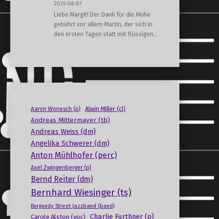
2025-08-07
Liebe Margit! Der Dank für die Mühe
gebührt vor allem Martin, der sich in
den ersten Tagen statt mit flüssigen…
Alwin Miller (cl)
Aaron Wonesch (p)
Andreas Mittermayer (tb)
Andreas Weiss (dm)
Angelika Schwerer (dm)
Anton Mühlhofer (perc)
Axel Zwingenberger (p)
Bernd Reiter (dm)
Bernhard Wiesinger (ts)
Burgundy Street Jazzband (band)
Charlie Furthner (p)
Carole Alston (voc)