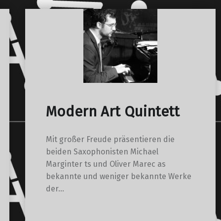
Modern Art Quintett
Mit großer Freude präsentieren die
beiden Saxophonisten Michael
Marginter ts und Oliver Marec as
bekannte und weniger bekannte Werke
der…