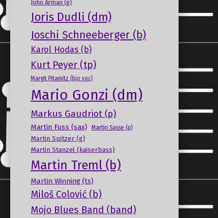
John Arman (g)
Joris Dudli (dm)
Joschi Schneeberger (b)
Karol Hodas (b)
Kurt Peyer (tp)
Margit Pitamitz (bjo voc)
Mario Gonzi (dm)
Markus Gaudriot (p)
Martin Fuss (sax)
Martin Sasse (p)
Martin Spitzer (g)
Martin Stanzel (kaiserbass)
Martin Treml (b)
Martin Winning (ts)
Miloš Colović (b)
Mojo Blues Band (band)