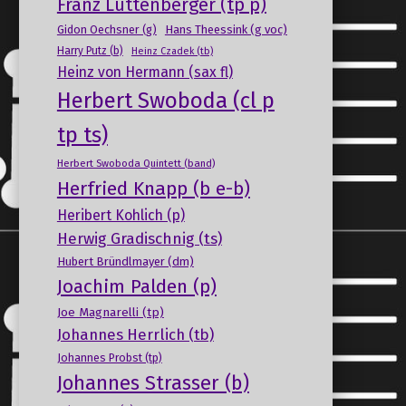
Franz Luttenberger (tp p)
Gidon Oechsner (g)
Hans Theessink (g voc)
Harry Putz (b)
Heinz Czadek (tb)
Heinz von Hermann (sax fl)
Herbert Swoboda (cl p
tp ts)
Herbert Swoboda Quintett (band)
Herfried Knapp (b e-b)
Heribert Kohlich (p)
Herwig Gradischnig (ts)
Hubert Bründlmayer (dm)
Joachim Palden (p)
Joe Magnarelli (tp)
Johannes Herrlich (tb)
Johannes Probst (tp)
Johannes Strasser (b)