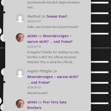
Jazzlandseite kürzlich abgeschrieben
und…
Manfred
zu
Seavas Koarl
2026-01-27
hallo, was kostet das Konzert heute?
admin
zu
Reservierungen –
warum nicht? … und Preise?
2026-01-12
Hi Angelo! Thanks for visiting my site,
but this is NOT the official Jazzland
Website! This is what the official…
Angelo Pittiglio
zu
Reservierungen – warum nicht?
… und Preise?
2026-01-12
Wieviel kostet?
admin
zu
Four Very Saxy
Brothers