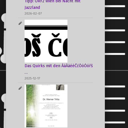
Tipp: ORF2 Wien bei Nacht mit
Jazzland
2026-02-07
Das Quirks mit den ÁáÀàéèČćÒòÓóřš
…
2025-12-17