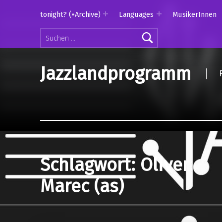
tonight? (+Archive)
Languages
MusikerInnen
Suchen nach:
Jazzlandprogramm
Schlagwort:
Oliver
Marec (as)