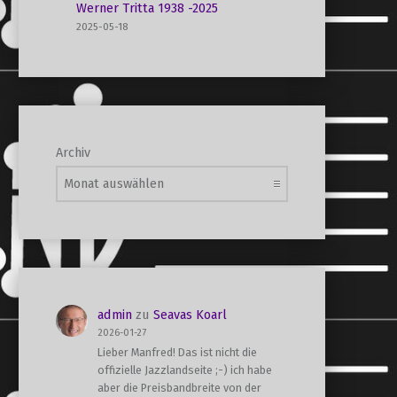
Werner Tritta 1938 -2025
2025-05-18
Archiv
admin
zu
Seavas Koarl
2026-01-27
Lieber Manfred! Das ist nicht die
offizielle Jazzlandseite ;-) ich habe
aber die Preisbandbreite von der