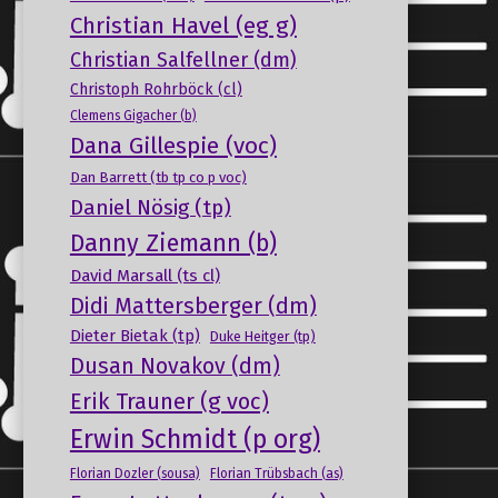
Christian Havel (eg g)
Christian Salfellner (dm)
Christoph Rohrböck (cl)
Clemens Gigacher (b)
Dana Gillespie (voc)
Dan Barrett (tb tp co p voc)
Daniel Nösig (tp)
Danny Ziemann (b)
David Marsall (ts cl)
Didi Mattersberger (dm)
Dieter Bietak (tp)
Duke Heitger (tp)
Dusan Novakov (dm)
Erik Trauner (g voc)
Erwin Schmidt (p org)
Florian Dozler (sousa)
Florian Trübsbach (as)