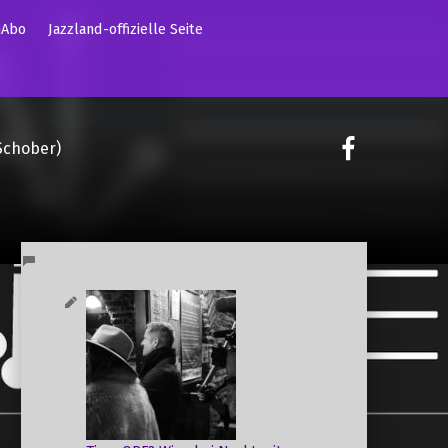
mAbo
Jazzland-offizielle Seite
on faceoo
Schober)