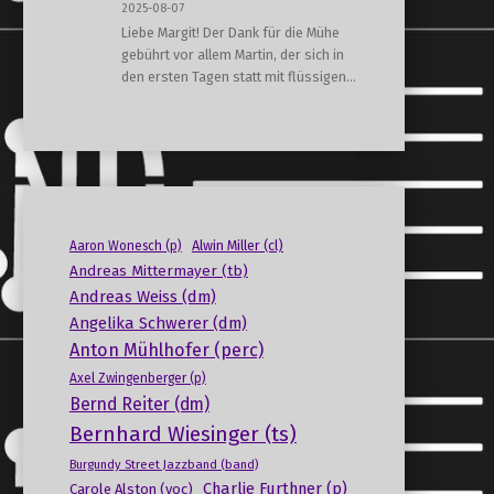
2025-08-07
Liebe Margit! Der Dank für die Mühe
gebührt vor allem Martin, der sich in
den ersten Tagen statt mit flüssigen…
Alwin Miller (cl)
Aaron Wonesch (p)
Andreas Mittermayer (tb)
Andreas Weiss (dm)
Angelika Schwerer (dm)
Anton Mühlhofer (perc)
Axel Zwingenberger (p)
Bernd Reiter (dm)
Bernhard Wiesinger (ts)
Burgundy Street Jazzband (band)
Charlie Furthner (p)
Carole Alston (voc)