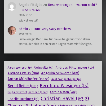
Angelo Pittiglio
zu
Reservierungen – warum nicht?
… und Preise?
2026-01-12
Wieviel kostet?
admin
zu
Four Very Saxy Brothers
2025-08-07
Liebe Margit! Der Dank für die Mühe gebührt vor allem
Martin, der sich in den ersten Tagen statt mit flüssigen…
Andreas Mittermayer (tb)
Alwin Miller (cl)
Aaron Wonesch (p)
Andreas Weiss (dm)
Angelika Schwerer (dm)
Anton Mühlhofer (perc)
Axel Zwingenberger (p)
Bernhard Wiesinger (ts)
Bernd Reiter (dm)
Carole Alston (voc)
Burgundy Street Jazzband (band)
Christian Havel (eg g)
Charlie Furthner (p)
Christian Salfellner (dm)